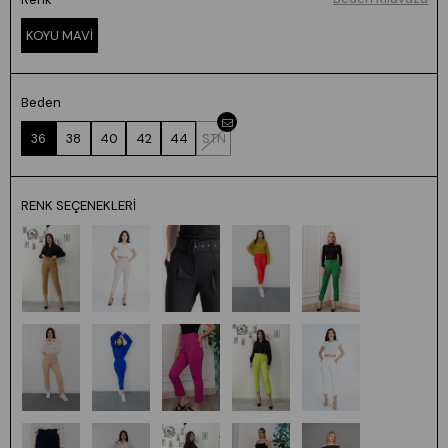
KOYU MAVİ
Beden
36
38
40
42
44
STN
RENK SEÇENEKLERI