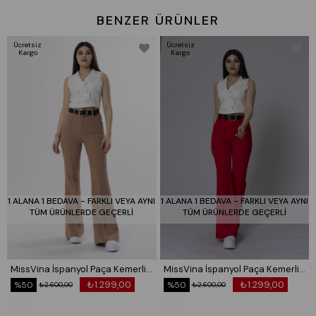
BENZER ÜRÜNLER
Ücretsiz
Ücretsiz
Kargo
Kargo
1 ALANA 1 BEDAVA - FARKLI VEYA AYNI
1 ALANA 1 BEDAVA - FARKLI VEYA AYNI
TÜM ÜRÜNLERDE GEÇERLİ
TÜM ÜRÜNLERDE GEÇERLİ
MissVina İspanyol Paça Kemerli Pantolon 3950
MissVina İspanyol Paça Kemerli Pantolon 3950
₺1.299,00
₺1.299,00
%50
%50
₺2.600,00
₺2.600,00