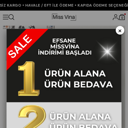
 KARGO • HAVALE / EFT İLE ÖDEME • KAPIDA ÖDEME SEÇENEĞİ •
Anasayfa
KOLEKSİYON
ALT GİYİM
Kemerli ve Cepli Bilek Boy K
0
×