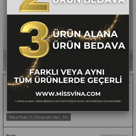
Kemerli ve Cepli Bilek Boy Kumaş Pantolon 3553
1 ALANA 1 BEDAVA -
₺2.200,00
₺1.099,00
50
FARKLI VEYA AYNI
TÜM ÜRÜNLERDE
GEÇERLİ
Para Puan TL (50 puan 5₺)
:
50
Beden Kılavuzu
Renk