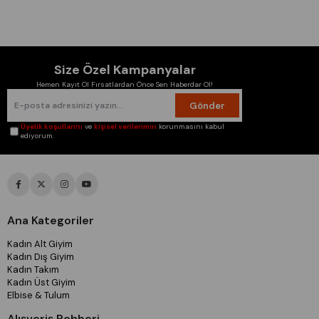
Size Özel Kampanyalar
Hemen Kayıt Ol Fırsatlardan Önce Sen Haberdar Ol!
Gönder
Üyelik koşullarını
ve
kişisel verilerimin
korunmasını kabul
ediyorum.
Ana Kategoriler
Kadın Alt Giyim
Kadın Dış Giyim
Kadın Takım
Kadın Üst Giyim
Elbise & Tulum
Alışveriş Rehberi