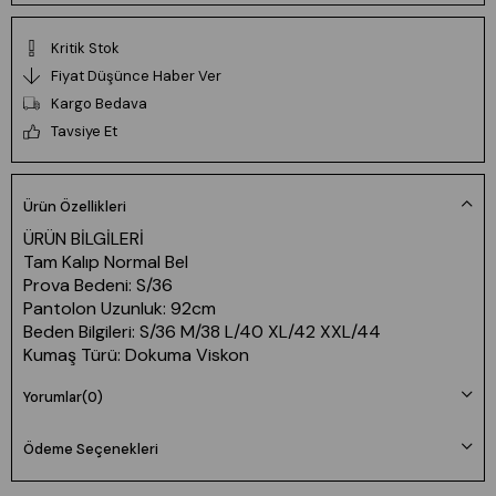
Kritik Stok
Fiyat Düşünce Haber Ver
Kargo Bedava
Tavsiye Et
Ürün Özellikleri
ÜRÜN BİLGİLERİ
Tam Kalıp Normal Bel
Prova Bedeni: S/36
Pantolon Uzunluk: 92cm
Beden Bilgileri: S/36 M/38 L/40 XL/42 XXL/44
Kumaş Türü: Dokuma Viskon
MODEL BİLGİLERİ: Boy: 173cm
Yorumlar
(0)
Göğüs: 84cm Bel: 61cm Kalça: 91cm
Yıkama Talimatı: Ürünün İç Etiket Bölümünde Gerekli Bilgi
Yer Almaktadır.
Ödeme Seçenekleri