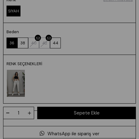
SIYAH
Beden
36
38
40
42
44
RENK SEÇENEKLERI
WhatsApp ile sipariş ver