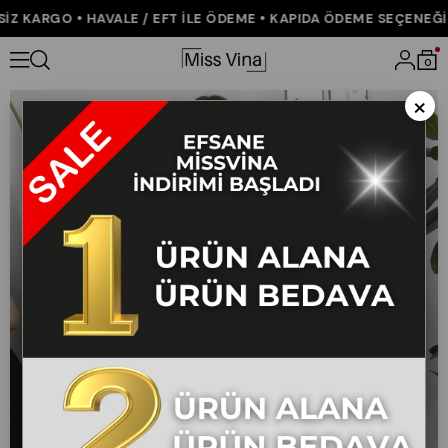
 KARGO • HAVALE / EFT İLE ÖDEME • KAPIDA ÖDEME SEÇENEĞİ •
Anasayfa
KOLEKSİYON
ALT GİYİM
3953 GABARDİN BOYFREND 
0
×