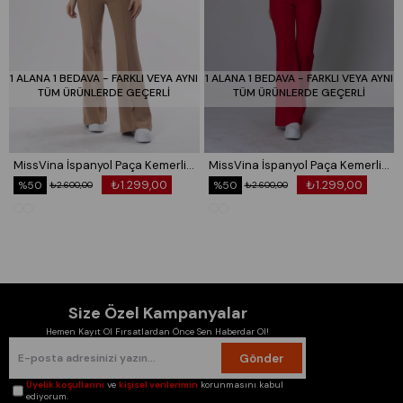
Model Bilgileriİ: Boy: 175cm Göğüs: 80cm Bel: 70cm Kalça:
102cm
Yıkama Talimatı: Ürünün İç Etiket Bölümünde Gerekli Bilgi Yer
1 ALANA 1 BEDAVA - FARKLI VEYA AYNI
1 ALANA 1 BEDAVA - FARKLI VEYA AYNI
Almaktadır.
TÜM ÜRÜNLERDE GEÇERLİ
TÜM ÜRÜNLERDE GEÇERLİ
MissVina İspanyol Paça Kemerli Pantolon 3950
MissVina İspanyol Paça Kemerli Pantolon 3950
₺1.299,00
₺1.299,00
%50
%50
₺2.600,00
₺2.600,00
Size Özel Kampanyalar
Hemen Kayıt Ol Fırsatlardan Önce Sen Haberdar Ol!
Gönder
Üyelik koşullarını
ve
kişisel verilerimin
korunmasını kabul
ediyorum.