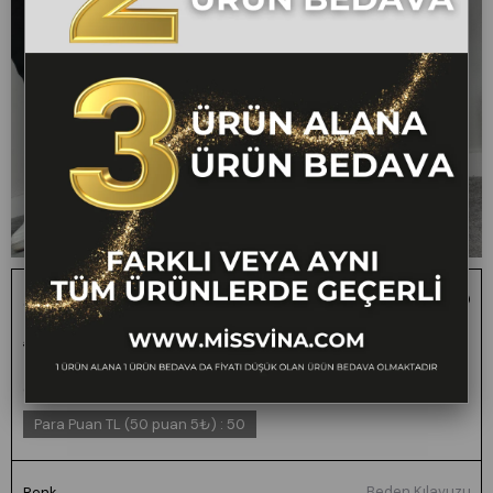
3953 GABARDİN BOYFREND PANTOLON
1 ALANA 1 BEDAVA -
₺2.200,00
₺1.099,00
50
FARKLI VEYA AYNI
TÜM ÜRÜNLERDE
GEÇERLİ
Para Puan TL (50 puan 5₺)
:
50
Beden Kılavuzu
Renk