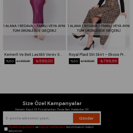
1 ALANA 1 BEDAVA - FARKLI VEYA AYNI
1 ALANA 1 BEDAVA - FARKLI VEYA AYNI
TÜM ÜRÜNLERDE GEÇERLİ
TÜM ÜRÜNLERDE GEÇERLİ
Kemerli Ve Beli Lastikli Verev Saten Etek 6791
Royal Plaid Slit Skirt – Ekose Premium Maxi Etek 6831
₺599,00
₺799,99
%50
%50
₺1.200,00
₺1.600,00
Size Özel Kampanyalar
Hemen Kayıt Ol Fırsatlardan Önce Sen Haberdar Ol!
Gönder
Üyelik koşullarını
ve
kişisel verilerimin
korunmasını kabul
ediyorum.