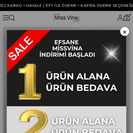
Z KARGO • HAVALE / EFT İLE ÖDEME • KAPIDA ÖDEME SEÇENEĞİ •
Anasayfa
ÇOK SATANLAR
Alora Paraşüt Kumaş Bağlama Detaylı
0
×