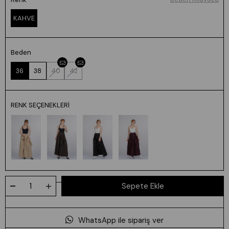
KAHVE
Beden
36
38
40
42
RENK SEÇENEKLERI
WhatsApp ile sipariş ver