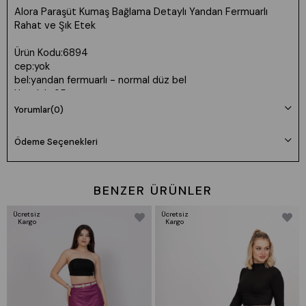
Alora Paraşüt Kumaş Bağlama Detaylı Yandan Fermuarlı
Rahat ve Şık Etek
Ürün Kodu:6894
cep:yok
bel:yandan fermuarlı - normal düz bel
Uzunluk: 95 cm
Kumaş: Paraşüt Lİkralı esnek
Yorumlar
(0)
Manken 36 Beden Boy: 165 cm Kilo: 55
Ödeme Seçenekleri
Beden seçimi vücut tipine göre değişiklik gösterebilir.
Daha rahat kalıp isteyenler bir beden büyük tercih edebilir.
BENZER ÜRÜNLER
Ücretsiz
Ücretsiz
Kargo
Kargo