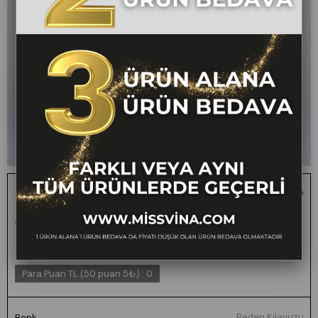
Alora Paraşüt Kumaş Bağlama Detaylı Etek
1 ALANA 1 BEDAVA -
₺2.800,00
₺1.399,00
50
FARKLI VEYA AYNI
TÜM ÜRÜNLERDE
GEÇERLİ
Para Puan TL (50 puan 5₺)
:
0
Beden Kılavuzu
Renk