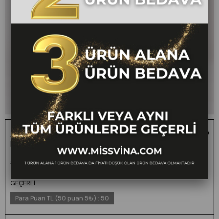
Arkası Yırtmaç Detaylı Gömlek - Beli Lastikli Cepli
Pantolon Takım 70031
1 ALANA 1 BEDAVA -
₺3.400,00
₺1.699,00
50
FARKLI VEYA AYNI
TÜM ÜRÜNLERDE
GEÇERLİ
Para Puan TL (50 puan 5₺)
:
50