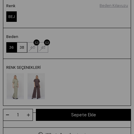
Beden Kılavuzu
Renk
BEJ
Beden
36
38
40
42
RENK SEÇENEKLERI