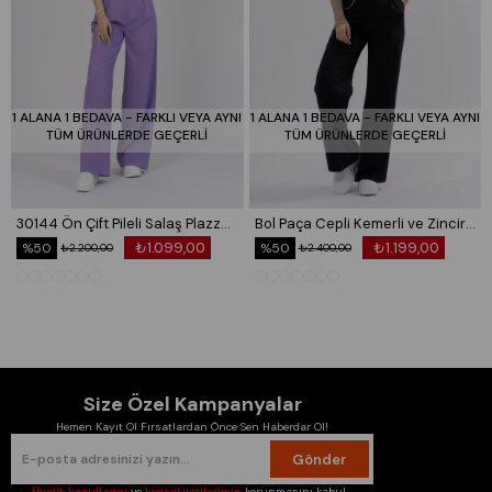
1 ALANA 1 BEDAVA - FARKLI VEYA AYNI
1 ALANA 1 BEDAVA - FARKLI VEYA AYNI
TÜM ÜRÜNLERDE GEÇERLİ
TÜM ÜRÜNLERDE GEÇERLİ
30144 Ön Çift Pileli Salaş Plazzo Cepli Pantolon
Bol Paça Cepli Kemerli ve Zincir Detaylı Atlas Kumaş Pantolon 30024
₺1.099,00
₺1.199,00
%50
%50
₺2.200,00
₺2.400,00
Size Özel Kampanyalar
Hemen Kayıt Ol Fırsatlardan Önce Sen Haberdar Ol!
Gönder
Üyelik koşullarını
ve
kişisel verilerimin
korunmasını kabul