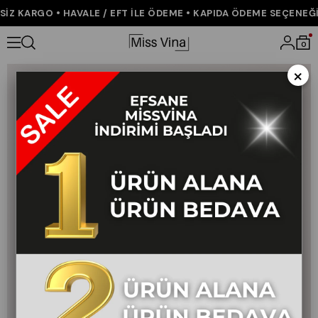
Z KARGO • HAVALE / EFT İLE ÖDEME • KAPIDA ÖDEME SEÇENEĞİ •
Anasayfa
YENİ GELENLER
0
×