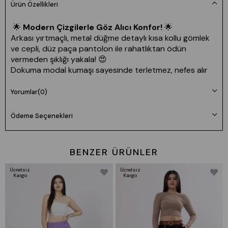
Ürün Özellikleri
🌟
Modern Çizgilerle Göz Alıcı Konfor!
🌟
Arkası yırtmaçlı, metal düğme detaylı kısa kollu gömlek
ve cepli, düz paça pantolon ile rahatlıktan ödün
vermeden şıklığı yakala! 😍
Dokuma modal kumaşı sayesinde terletmez, nefes alır
ve gün boyu hafiflik sunar.
Her anına uyum sağlayan bu takım; ofiste, şehirde,
Yorumlar
(0)
tatilde seninle! 🖤
Ödeme Seçenekleri
👚
Kumaş:
Dokuma Modal (Likrasız)
📏
Uzunluk:
Gömlek 65 cm | Pantolon 110 cm
📐
Bedenler:
36-38-40-42 (Tam Kalıp | S-M-L-XL)
BENZER ÜRÜNLER
👩‍🎤
Manken:
38 Beden | 173 cm | 60 kg | 85/72/102
🆔
Ürün Kodu:
70031
Ücretsiz
Ücretsiz
Kargo
Kargo