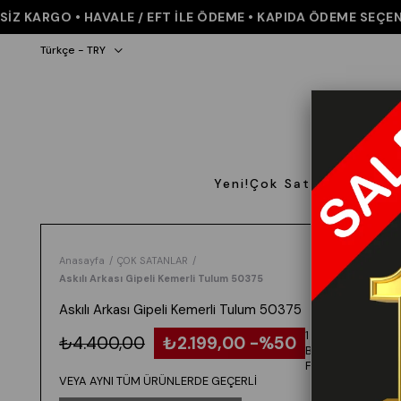
KARGO • HAVALE / EFT İLE ÖDEME • KAPIDA ÖDEME SEÇENEĞİ 
Türkçe - TRY
Yeni!
Çok Satanlar
Giyi
Anasayfa
ÇOK SATANLAR
Askılı Arkası Gipeli Kemerli Tulum 50375
Askılı Arkası Gipeli Kemerli Tulum 50375
1 ALANA 1
₺4.400,00
₺2.199,00
50
BEDAVA -
FARKLI
VEYA AYNI TÜM ÜRÜNLERDE GEÇERLİ