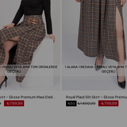
 - FARKLI VEYA AYNI TÜM ÜRÜNLERDE
1 ALANA 1 BEDAVA - FARKLI VEYA AYNI
GEÇERLİ
GEÇERLİ
Royal Plaid Slit Skirt – Ekose Premium Maxi Etek 6831
0
₺799,99
₺1.600,00
₺799,99
%50