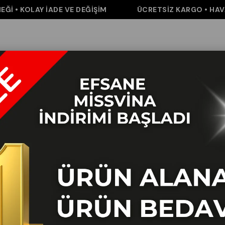
• KOLAY İADE VE DEĞİŞİM
ÜCRETSİZ KARGO • HAVALE 
m
Pantolon
Elbise&Tulum
Takım
Aksesuar
İNDİRİM
K