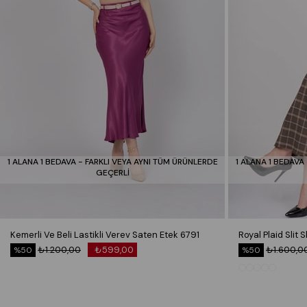
1 ALANA 1 BEDAVA - FARKLI VEYA AYNI TÜM ÜRÜNLERDE
1 ALANA 1 BEDAVA
GEÇERLİ
Kemerli Ve Beli Lastikli Verev Saten Etek 6791
₺1.200,00
₺599,00
₺1.600,0
%50
%50