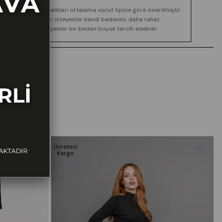
Boy ve kilo aralıkları ortalama vücut tipine göre önerilmiştir.
Daha dar kalıp isteyenler kendi bedenini, daha rahat
görünüm isteyenler bir beden büyük tercih edebilir.
Ücretsiz
Ü
Kargo