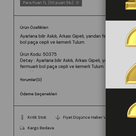
Para Puan TL (50 puan 5₺)
:
0
Ürün Özellikleri
Ayarlana bilir Askılı, Arkası Gipeli, yandan fermuarlı
bol paça cepli ve kemerli Tulum
Ürün Kodu: 50375
Detay : Ayarlana bilir Askılı, Arkası Gipeli, yandan
fermuarlı bol paça cepli ve kemerli Tulum
cep: Var
bel:Kemerli
Yorumlar
(0)
Uzunluk: 123cm
Kumaş: Tencel viskon- likrasız
Ödeme Seçenekleri
Manken 36 Beden Boy: 175 cm Kilo: 56
Beden seçimi vücut tipine göre değişiklik
Kritik Stok
Fiyat Düşünce Haber Ver
gösterebilir.
Daha rahat kalıp isteyenler bir beden büyük tercih
Kargo Bedava
edebilir.