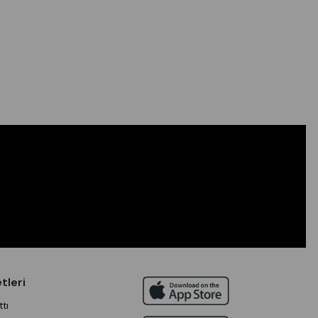
tleri
tı