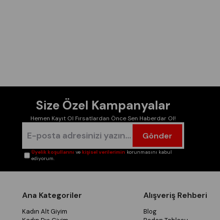
Size Özel Kampanyalar
Hemen Kayıt Ol Fırsatlardan Önce Sen Haberdar Ol!
Gönder
Üyelik koşullarını
ve
kişisel verilerimin
korunmasını kabul
ediyorum.
Ana Kategoriler
Alışveriş Rehberi
Kadın Alt Giyim
Blog