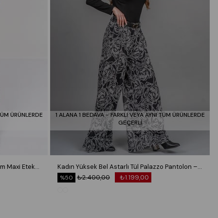
 TÜM ÜRÜNLERDE
1 ALANA 1 BEDAVA - FARKLI VEYA AYNI TÜM ÜRÜNLERDE
GEÇERLİ
Royal Plaid Slit Skirt – Ekose Premium Maxi Etek 6831
Kadın Yüksek Bel Astarlı Tül Palazzo Pantolon – Lastikli Bel Bol Paça Esnek 30342
₺2.400,00
₺1.199,00
%50