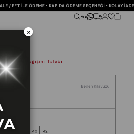
/ EFT İLE ÖDEME • KAPIDA ÖDEME SEÇENEĞİ • KOLAY İADE VE
Ara
×
olay İade Değişim Talebi
Beden Kılavuzu
Renk
KAHVE
Beden
36
38
40
42