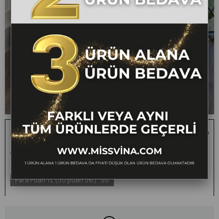
Baskılı Uzun Gabardin Kot Şort 30159
1 ALANA 1 BEDAVA -
₺1.000,00
₺499,00
50
FARKLI VEYA AYNI TÜM
ÜRÜNLERDE GEÇERLİ
Para Puan TL (50 puan 5₺)
:
50