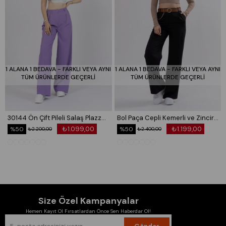
1 ALANA 1 BEDAVA - FARKLI VEYA AYNI
1 ALANA 1 BEDAVA - FARKLI VEYA AYNI
TÜM ÜRÜNLERDE GEÇERLİ
TÜM ÜRÜNLERDE GEÇERLİ
30144 Ön Çift Pileli Salaş Plazzo Cepli Pantolon
Bol Paça Cepli Kemerli ve Zincir Detaylı Atlas Kumaş Pantolon 30024
₺1.099,00
₺1.199,00
%50
%50
₺2.200,00
₺2.400,00
Size Özel Kampanyalar
Hemen Kayıt Ol Fırsatlardan Önce Sen Haberdar Ol!