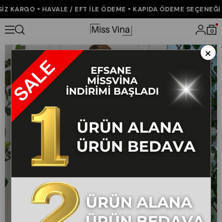
Z KARGO • HAVALE / EFT İLE ÖDEME • KAPIDA ÖDEME SEÇENEĞİ •
Anasayfa
YENİ GELENLER
Baskılı Uzun Gabardin Kot Şort 30159
0
×