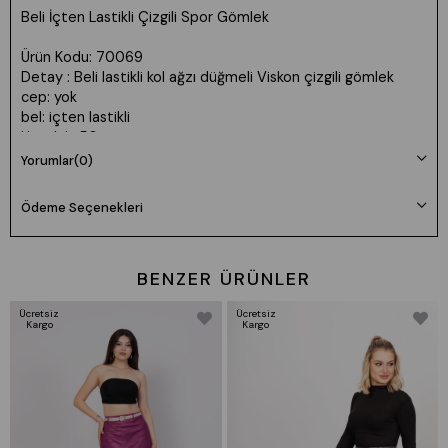
Beli İçten Lastikli Çizgili Spor Gömlek
Ürün Kodu: 70069
Detay : Beli lastikli kol ağzı düğmeli Viskon çizgili gömlek
cep: yok
bel: içten lastikli
Uzunluk: 50cm
Kumaş: Viskon Dokuma - Likrasız
Yorumlar
(0)
Manken 36 Beden Boy: 165 cm Kilo: 55
Ödeme Seçenekleri
Beden seçimi vücut tipine göre değişiklik gösterebilir.
Daha rahat kalıp isteyenler bir beden büyük tercih edebilir.
BENZER ÜRÜNLER
Ücretsiz
Ücretsiz
Kargo
Kargo