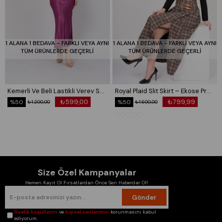
1 ALANA 1 BEDAVA - FARKLI VEYA AYNI
1 ALANA 1 BEDAVA - FARKLI VEYA AYNI
TÜM ÜRÜNLERDE GEÇERLİ
TÜM ÜRÜNLERDE GEÇERLİ
Kemerli Ve Beli Lastikli Verev Saten Etek 6791
Royal Plaid Slit Skirt – Ekose Premium Maxi Etek 6831
₺599,00
₺799,99
%50
%50
₺1.200,00
₺1.600,00
Size Özel Kampanyalar
Hemen Kayıt Ol Fırsatlardan Önce Sen Haberdar Ol!
Gönder
Üyelik koşullarını
ve
kişisel verilerimin
korunmasını kabul
ediyorum.