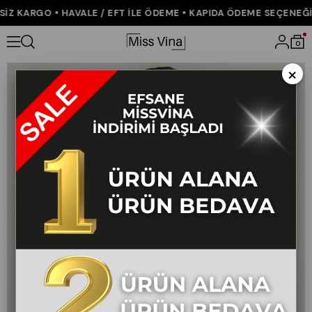
Z KARGO • HAVALE / EFT İLE ÖDEME • KAPIDA ÖDEME SEÇENEĞİ •
Anasayfa
ÇOK SATANLAR
Beli Lastikli Çizgili Kısa Gömlek 7006
0
×