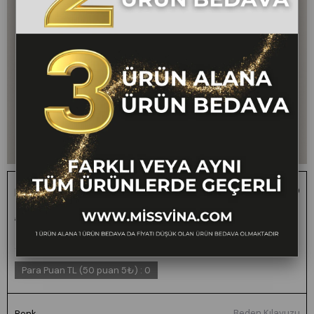
Beli Lastikli Çizgili Kısa Gömlek 70069
1 ALANA 1 BEDAVA -
₺2.200,00
₺1.099,00
50
FARKLI VEYA AYNI
TÜM ÜRÜNLERDE
GEÇERLİ
Para Puan TL (50 puan 5₺)
:
0
Beden Kılavuzu
Renk