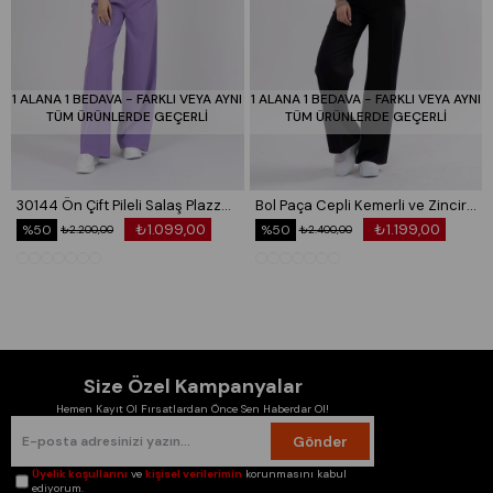
104–107 cm
🔸 44 (XXL): Göğüs: 102–105 cm | Bel: 82–85 cm | Basen:
108–111 cm
1 ALANA 1 BEDAVA - FARKLI VEYA AYNI
1 ALANA 1 BEDAVA - FARKLI VEYA AYNI
🧵 Likrasız kumaşı sayesinde dökümlü ve modern duruş
TÜM ÜRÜNLERDE GEÇERLİ
TÜM ÜRÜNLERDE GEÇERLİ
sağlar. Emin olamıyorsan, 1 beden büyük tercih
edebilirsin.
30144 Ön Çift Pileli Salaş Plazzo Cepli Pantolon
Bol Paça Cepli Kemerli ve Zincir Detaylı Atlas Kumaş Pantolon 30024
₺1.099,00
₺1.199,00
%50
%50
₺2.200,00
₺2.400,00
Size Özel Kampanyalar
Hemen Kayıt Ol Fırsatlardan Önce Sen Haberdar Ol!
Gönder
Üyelik koşullarını
ve
kişisel verilerimin
korunmasını kabul
ediyorum.