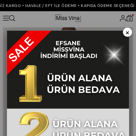
 KARGO • HAVALE / EFT İLE ÖDEME • KAPIDA ÖDEME SEÇENEĞİ • 
Anasayfa
YENİ GELENLER
0
×