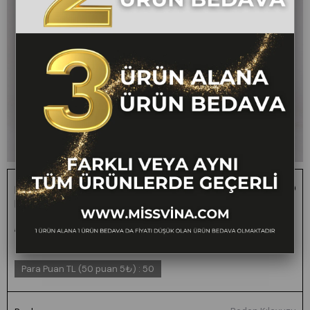
Beli Lastikli ve Düğmeli Denim Gabardin Cepli Yüksek
Bel Şort 30160
1 ALANA 1 BEDAVA -
₺1.000,00
₺499,00
50
FARKLI VEYA AYNI TÜM
ÜRÜNLERDE GEÇERLİ
Para Puan TL (50 puan 5₺)
:
50