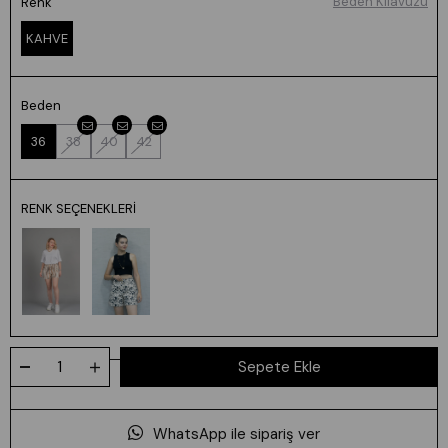
Beden Kılavuzu
Renk
KAHVE
Beden
36
38
40
42
RENK SEÇENEKLERI
WhatsApp ile sipariş ver