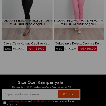
1 ALANA 1 BEDAVA - FARKLI VEYA AYNI
1 ALANA 1 BEDAVA - FARKLI VEYA AYNI
TÜM ÜRÜNLERDE GEÇERLİ
TÜM ÜRÜNLERDE GEÇERLİ
Ceket Yaka Kolsuz Cepli ve Kemerli Tulum 50334
Ceket Yaka Kolsuz Cepli ve Kemerli Tulum 50334
₺1.499,00
₺1.499,00
%50
%50
₺3.000,00
₺3.000,00
Size Özel Kampanyalar
Hemen Kayıt Ol Fırsatlardan Önce Sen Haberdar Ol!
Gönder
Üyelik koşullarını
ve
kişisel verilerimin
korunmasını kabul
ediyorum.