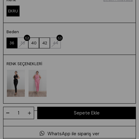
EKRU
Beden
36
38
40
42
44
RENK SEÇENEKLERI
WhatsApp ile sipariş ver