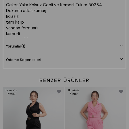
Ceket Yaka Kolsuz Cepli ve Kemerli Tulum 50334
Dokuma atlas kumaş
likrasız
tam kalıp
yandan fermuarlı
kemerli
uzunluk: 133 cm
cepli
Yorumlar
(1)
iç göstermez
Ödeme Seçenekleri
BENZER ÜRÜNLER
Ücretsiz
Ücretsiz
Kargo
Kargo