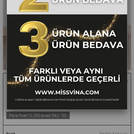
Ceket Yaka Kolsuz Cepli ve Kemerli Tulum 50334
1 ALANA 1 BEDAVA -
₺3.000,00
₺1.499,00
50
FARKLI VEYA AYNI
TÜM ÜRÜNLERDE
GEÇERLİ
Para Puan TL (50 puan 5₺)
:
50
Beden Kılavuzu
Renk