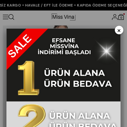
Z KARGO • HAVALE / EFT İLE ÖDEME • KAPIDA ÖDEME SEÇENEĞİ •
Anasayfa
KOLEKSİYON
Ceket Yaka Kolsuz Cepli ve Kemerli Tulu
0
×