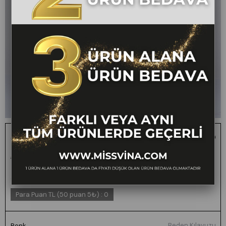
Celinea Geniş Yaka Yelek ve Bol Paça Pantolon 1315
1 ALANA 1 BEDAVA -
₺4.000,00
₺1.999,00
50
FARKLI VEYA AYNI
TÜM ÜRÜNLERDE
GEÇERLİ
Para Puan TL (50 puan 5₺)
:
0
Beden Kılavuzu
Renk