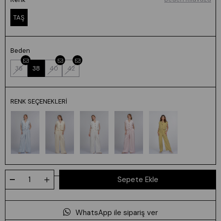
TAŞ
Beden
36
38
40
42
RENK SEÇENEKLERI
WhatsApp ile sipariş ver