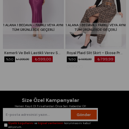
1 ALANA 1 BEDAVA - FARKLI VEYA AYNI
1 ALANA 1 BEDAVA - FARKLI VEYA AYNI
TÜM ÜRÜNLERDE GEÇERLİ
TÜM ÜRÜNLERDE GEÇERLİ
Kemerli Ve Beli Lastikli Verev Saten Etek 6791
Royal Plaid Slit Skirt – Ekose Premium Maxi Etek 6831
₺599,00
₺799,99
%50
%50
₺1.200,00
₺1.600,00
Size Özel Kampanyalar
Hemen Kayıt Ol Fırsatlardan Önce Sen Haberdar Ol!
Gönder
Üyelik koşullarını
ve
kişisel verilerimin
korunmasını kabul
ediyorum.