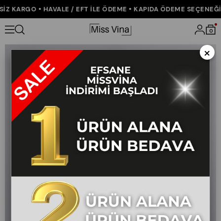
Z KARGO • HAVALE / EFT İLE ÖDEME • KAPIDA ÖDEME SEÇENEĞİ •
Anasayfa
ÇOK SATANLAR
Celinea Geniş Yaka Yelek ve Bol Paça 
0
×