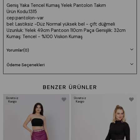
Geniş Yaka Tencel Kumaş Yelek Pantolon Takım
Ürün Kodu:1315
cep:pantolon-var
bel: Lastiksiz -Düz Normal yüksek bel - çift düğmeli
Uzunluk: Yelek 49cm Pantoon 110cm Paça Genişlik: 32cm
Kumaş: Tencel - %100 Viskon Kumaş
Manken 36 Beden Boy: 165 cm Kilo: 55
Yorumlar
(0)
Beden seçimi vücut tipine göre değişiklik gösterebilir.
Ödeme Seçenekleri
Daha rahat kalıp isteyenler bir beden büyük tercih edebilir.
BENZER ÜRÜNLER
Ücretsiz
Ücretsiz
Kargo
Kargo