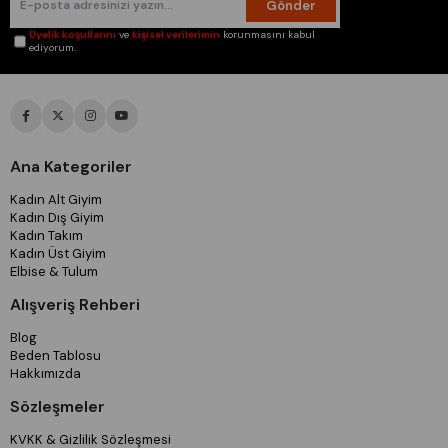
Gönder
38/M Beden Göğüs: 90/97 Bel:74/81 Basen:98/105
40/L Beden Göğüs: 97/104 Bel:81/88 Basen:105/112
Üyelik koşullarını
ve
kişisel verilerimin
korunmasını kabul
42/XL Beden Göğüs: 104/114 Bel:88/98 Basen:112/120
ediyorum.
44/XXL Beden Göğüs: 114/124 Bel:98/108 Basen:120/128
Ana Kategoriler
Kadın Alt Giyim
Kadın Dış Giyim
Kadın Takım
Kadın Üst Giyim
Elbise & Tulum
Alışveriş Rehberi
Blog
Beden Tablosu
Hakkımızda
Sözleşmeler
KVKK & Gizlilik Sözleşmesi