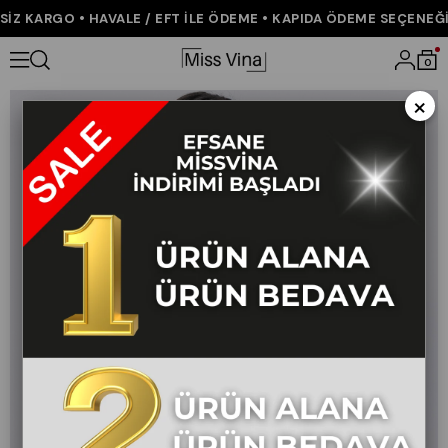
Z KARGO • HAVALE / EFT İLE ÖDEME • KAPIDA ÖDEME SEÇENEĞİ •
Anasayfa
YENİ GELENLER
Çiçek Desenli Klasik Gömlek 70012
0
×