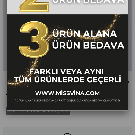
Çiçek Desenli Klasik Gömlek 70012
1 ALANA 1 BEDAVA -
₺1.000,00
₺499,00
50
FARKLI VEYA AYNI TÜM
ÜRÜNLERDE GEÇERLİ
Para Puan TL (50 puan 5₺)
:
50