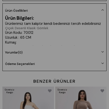
Ürün Özellikleri
Ürün Bilgileri:
Ürünlerimiz tam kalıptır kendi bedeninizi tercih edebilirsiniz
Çiçek Desenli Klasik Gömlek
Ürün Kodu: 70012
Uzunluk : 65 CM
Kumaş:
Beden Bilgileri: S/36 M/38 L/40 XL/42 XXL/44
Yıkama Talimatı: Ürünün İç Etiket Bölümünde Gerekli Bilgi Yer
Yorumlar
(0)
Almaktadır.
Ödeme Seçenekleri
Prova Ürün Bilgileri:
Prova ürün bedeni: M/38
BENZER ÜRÜNLER
Model Bilgileri:
Boy: 170cm Kilo:62 Göğüs: 85cm Bel: 69cm Basen: 102cm
Ücretsiz
Ücretsiz
Kargo
Kargo
Ürün Beden Ölçü Bilgileri:
36/S Beden Göğüs: 83/90 Bel:67/74 Basen:91/98