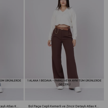
 TÜM ÜRÜNLERDE
1 ALANA 1 BEDAVA - FARKLI VEYA AYNI TÜM ÜRÜNLERDE
GEÇERLİ
Bol Paça Cepli Kemerli ve Zincir Detaylı Atlas Kumaş Pantolon 30024
Bol Paça Cepli Kemerli ve Zincir Detaylı Atlas Kumaş Pantolon 30024