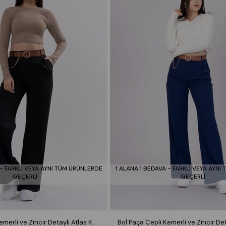
 - FARKLI VEYA AYNI TÜM ÜRÜNLERDE
1 ALANA 1 BEDAVA - FARKLI VEYA AYNI
GEÇERLİ
GEÇERLİ
Bol Paça Cepli Kemerli ve Zincir Detaylı Atlas Kumaş Pantolon 30024