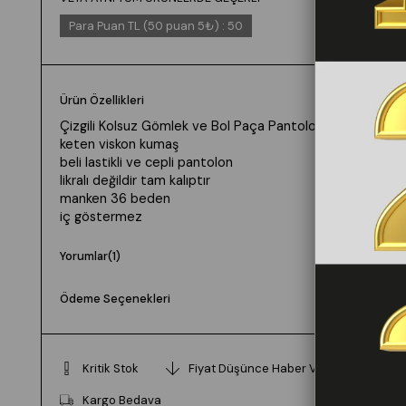
Para Puan TL (50 puan 5₺)
:
50
Ürün Özellikleri
Çizgili Kolsuz Gömlek ve Bol Paça Pantolon 1253
keten viskon kumaş
beli lastikli ve cepli pantolon
likralı değildir tam kalıptır
manken 36 beden
iç göstermez
Yorumlar
(1)
Ödeme Seçenekleri
Kritik Stok
Fiyat Düşünce Haber Ver
Kargo Bedava