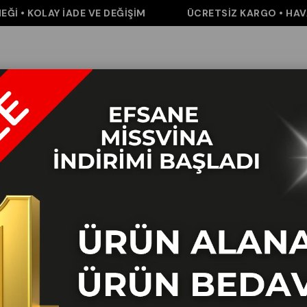
• KOLAY İADE VE DEĞİŞİM
ÜCRETSİZ KARGO • HAVALE 
m
Pantolon
Elbise&Tulum
Takım
Aksesuar
İNDİRİM
K