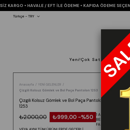
KARGO • HAVALE / EFT İLE ÖDEME • KAPIDA ÖDEME SEÇENEĞİ 
Türkçe - TRY
Yeni!
Çok Satanlar
Giyi
Anasayfa
YENİ GELENLER
Çizgili Kolsuz Gömlek ve Bol Paça Pantolon 1253
Çizgili Kolsuz Gömlek ve Bol Paça Pantolon
1253
1 ALANA 1
₺2.000,00
₺999,00
50
BEDAVA -
FARKLI
VEYA AYNI TÜM ÜRÜNLERDE GEÇERLİ