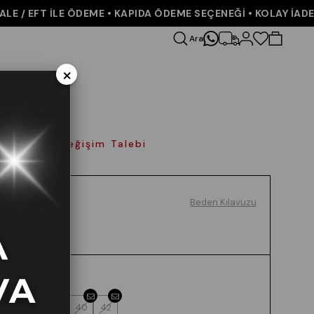
/ EFT İLE ÖDEME • KAPIDA ÖDEME SEÇENEĞİ • KOLAY İADE VE
Ara
×
olay İade Değişim Talebi
Beden Kılavuzu
Renk
TAŞ
Beden
36
38
40
42