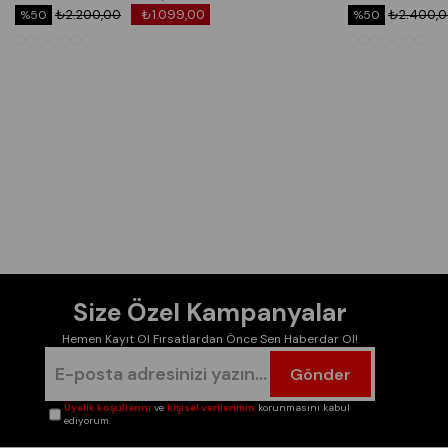
₺2.200,00
₺1.099,00
₺2.400,
%50
%50
Size Özel Kampanyalar
Hemen Kayıt Ol Fırsatlardan Önce Sen Haberdar Ol!
Gönder
Üyelik koşullarını
ve
kişisel verilerimin
korunmasını kabul
ediyorum.