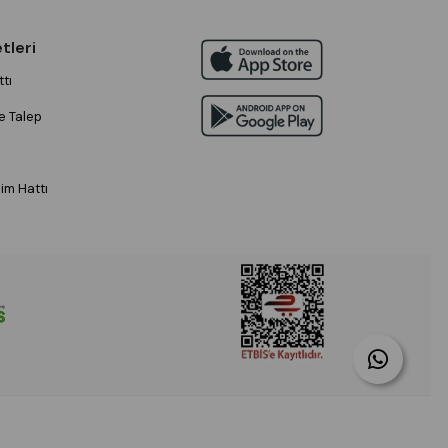
tleri
tı
e Talep
im Hattı