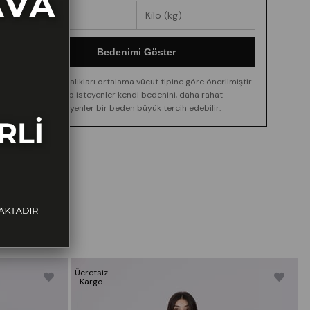
Bedenimi Göster
Boy ve kilo aralıkları ortalama vücut tipine göre önerilmiştir.
Daha dar kalıp isteyenler kendi bedenini, daha rahat
görünüm isteyenler bir beden büyük tercih edebilir.
Ücretsiz
Ü
Kargo