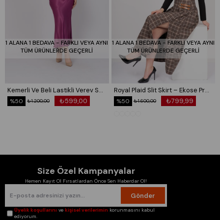
1 ALANA 1 BEDAVA - FARKLI VEYA AYNI
1 ALANA 1 BEDAVA - FARKLI VEYA AYNI
TÜM ÜRÜNLERDE GEÇERLİ
TÜM ÜRÜNLERDE GEÇERLİ
Kemerli Ve Beli Lastikli Verev Saten Etek 6791
Royal Plaid Slit Skirt – Ekose Premium Maxi Etek 6831
₺599,00
₺799,99
%50
%50
₺1.200,00
₺1.600,00
Size Özel Kampanyalar
Hemen Kayıt Ol Fırsatlardan Önce Sen Haberdar Ol!
Gönder
Üyelik koşullarını
ve
kişisel verilerimin
korunmasını kabul
ediyorum.