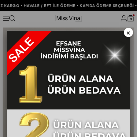
KARGO • HAVALE / EFT İLE ÖDEME • KAPIDA ÖDEME SEÇENEĞİ • K
Anasayfa
ÇOK SATANLAR
Ekose Desen Düğmeli Cep Pileli Panto
0
×