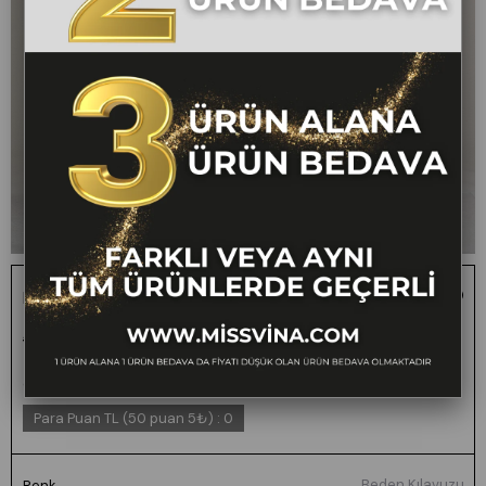
Ekose Desen Düğmeli Cep Pileli Pantoon 30378
1 ALANA 1 BEDAVA -
₺3.000,00
₺1.499,00
50
FARKLI VEYA AYNI
TÜM ÜRÜNLERDE
GEÇERLİ
Para Puan TL (50 puan 5₺)
:
0
Beden Kılavuzu
Renk