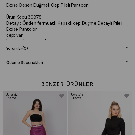
Ekose Desen Düğmeli Cep Pileli Pantoon
Ürün Kodu:30378
Detay : Önden fermuatlı, Kapaklı cep Düğme Detaylı Pileli
Ekose Pantolon
cep: var
bel: lastiksiz normal
Uzunluk:102 cm
Yorumlar
(0)
Kumaş:Saten floş viskon likrasız esnek değil
Manken 36 Beden Boy: 165 cm Kilo: 55
Ödeme Seçenekleri
BENZER ÜRÜNLER
Ücretsiz
Ücretsiz
Kargo
Kargo