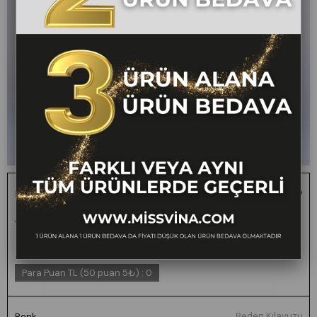
Elviera Düşük Bel Ekose Desen Keten Etek
1 ALANA 1 BEDAVA -
₺2.200,00
₺1.099,00
50
FARKLI VEYA AYNI
TÜM ÜRÜNLERDE
GEÇERLİ
Para Puan TL (50 puan 5₺)
:
0
Beden Kılavuzu
Renk