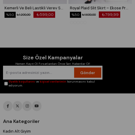
Kemerli Ve Beli Lastikli Verev Saten Etek 6791
Royal Plaid Slit Skirt – Ekose Premium Maxi Etek 6831
₺599,00
₺799,99
%50
%50
₺1.200,00
₺1.600,00
Size Özel Kampanyalar
Hemen Kayıt Ol Fırsatlardan Önce Sen Haberdar Ol!
Gönder
Üyelik koşullarını
ve
kişisel verilerimin
korunmasını kabul
ediyorum.
Ana Kategoriler
Kadın Alt Giyim