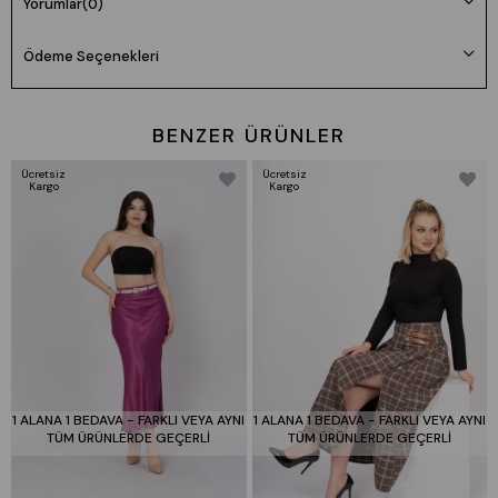
Manken 36 Beden Boy: 165 cm Kilo: 55
Yorumlar
(0)
Beden seçimi vücut tipine göre değişiklik gösterebilir.
Ödeme Seçenekleri
Daha rahat kalıp isteyenler bir beden büyük tercih edebilir.
BENZER ÜRÜNLER
Ücretsiz
Ücretsiz
Kargo
Kargo
1 ALANA 1 BEDAVA - FARKLI VEYA AYNI
1 ALANA 1 BEDAVA - FARKLI VEYA AYNI
TÜM ÜRÜNLERDE GEÇERLİ
TÜM ÜRÜNLERDE GEÇERLİ