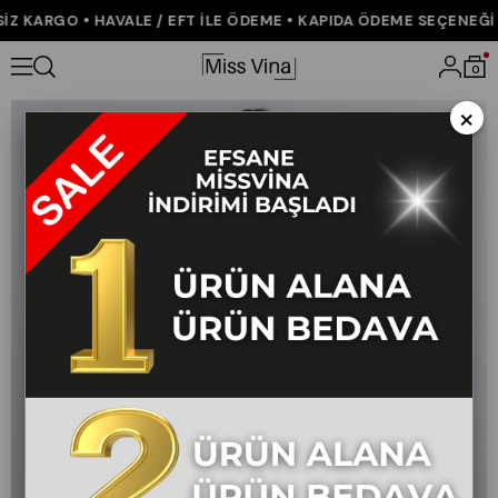
 KARGO • HAVALE / EFT İLE ÖDEME • KAPIDA ÖDEME SEÇENEĞİ • 
Anasayfa
ÇOK SATANLAR
Elviera Düşük Bel Ekose Desen Keten 
0
×