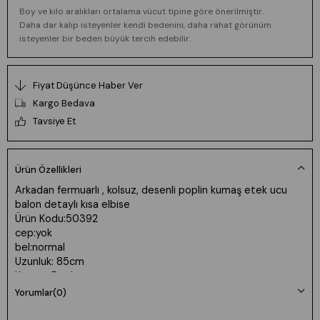
Boy ve kilo aralıkları ortalama vücut tipine göre önerilmiştir.
Daha dar kalıp isteyenler kendi bedenini, daha rahat görünüm
isteyenler bir beden büyük tercih edebilir.
Fiyat Düşünce Haber Ver
Kargo Bedava
Tavsiye Et
Ürün Özellikleri
Arkadan fermuarlı , kolsuz, desenli poplin kumaş etek ucu
balon detaylı kısa elbise
Ürün Kodu:50392
cep:yok
bel:normal
Uzunluk: 85cm
Kumaş: Poplin
Yorumlar
(0)
Manken 36 Beden Boy: 165 cm Kilo: 55