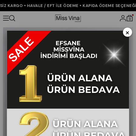
Z KARGO • HAVALE / EFT İLE ÖDEME • KAPIDA ÖDEME SEÇENEĞİ •
Anasayfa
ÇOK SATANLAR
Elvora Kısa Balon Elbise
0
×