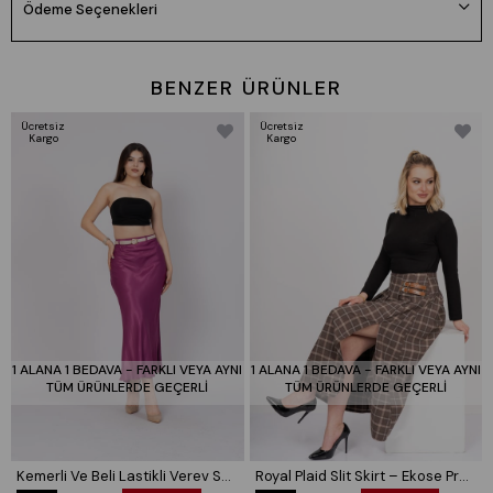
Ödeme Seçenekleri
Beden seçimi vücut tipine göre değişiklik gösterebilir.
Daha rahat kalıp isteyenler bir beden büyük tercih edebilir.
BENZER ÜRÜNLER
Ücretsiz
Ücretsiz
Kargo
Kargo
1 ALANA 1 BEDAVA - FARKLI VEYA AYNI
1 ALANA 1 BEDAVA - FARKLI VEYA AYNI
TÜM ÜRÜNLERDE GEÇERLİ
TÜM ÜRÜNLERDE GEÇERLİ
Kemerli Ve Beli Lastikli Verev Saten Etek 6791
Royal Plaid Slit Skirt – Ekose Premium Maxi Etek 6831