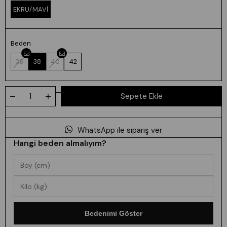
EKRU/MAVİ
Beden
36
38
40
42
WhatsApp ile sipariş ver
Hangi beden almalıyım?
Bedenimi Göster