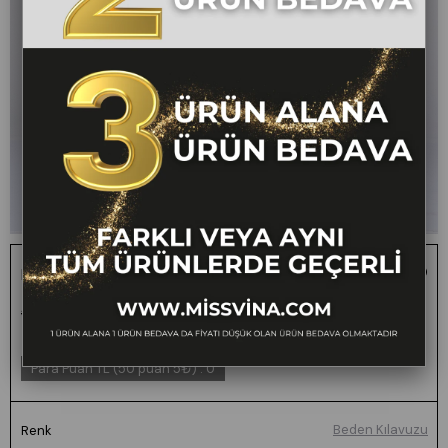
Elvora Kısa Balon Elbise
1 ALANA 1 BEDAVA -
₺2.400,00
₺1.199,00
50
FARKLI VEYA AYNI TÜM
ÜRÜNLERDE GEÇERLİ
Para Puan TL (50 puan 5₺)
:
0
Beden Kılavuzu
Renk