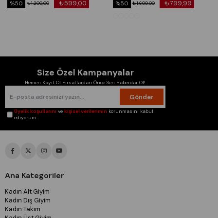
₺599,00
₺799,99
%50
%50
₺1.200,00
₺1.600,00
Size Özel Kampanyalar
Hemen Kayıt Ol Fırsatlardan Önce Sen Haberdar Ol!
Gönder
Üyelik koşullarını
ve
kişisel verilerimin
korunmasını kabul
ediyorum.
Ana Kategoriler
Kadın Alt Giyim
Kadın Dış Giyim
Kadın Takım
Kadın Üst Giyim