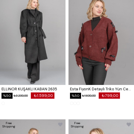
ELLINOR KUŞAKLI KABAN 2635
Esta FiyonK Detaylı Triko Yün Ceket Hırka 25507
₺1.599,00
₺799,00
%50
%50
₺3.200,00
₺1.600,00
Free
Free
Shipping
Shipping