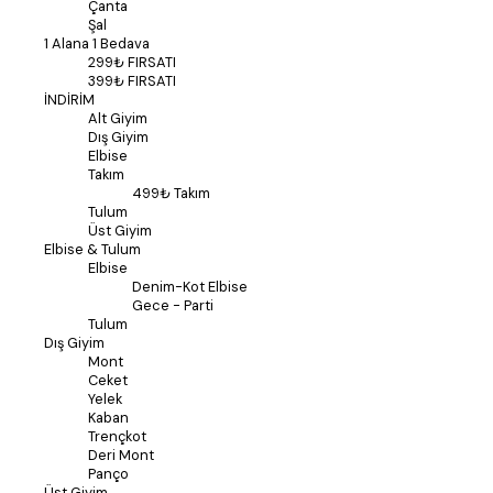
Çanta
Şal
1 Alana 1 Bedava
299₺ FIRSATI
399₺ FIRSATI
İNDİRİM
Alt Giyim
Dış Giyim
Elbise
Takım
499₺ Takım
Tulum
Üst Giyim
Elbise & Tulum
Elbise
Denim-Kot Elbise
Gece - Parti
Tulum
Dış Giyim
Mont
Ceket
Yelek
Kaban
Trençkot
Deri Mont
Panço
Üst Giyim