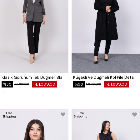
Klasik Görünüm Tek Düğmeli Blazer Ceket 8614
Kuşaklı Ve Düğmeli Kol Pile Detaylı Kaşe Palto Kaban 2579
₺1.099,00
₺1.899,00
%50
%50
₺2.200,00
₺3.800,00
Free
Free
Shipping
Shipping