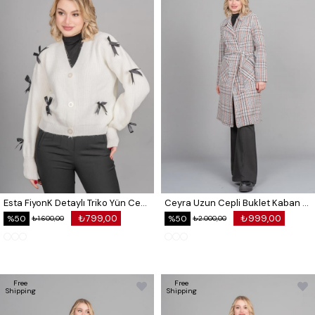
Esta FiyonK Detaylı Triko Yün Ceket Hırka 25507
Ceyra Uzun Cepli Buklet Kaban 2632
₺799,00
₺999,00
%50
%50
₺1.600,00
₺2.000,00
Free
Free
Shipping
Shipping