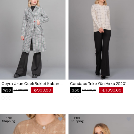
Ceyra Uzun Cepli Buklet Kaban 2632
Candace Triko Yün Hırka 25201
₺999,00
₺1.099,00
%50
%50
₺2.000,00
₺2.200,00
Free
Free
Shipping
Shipping