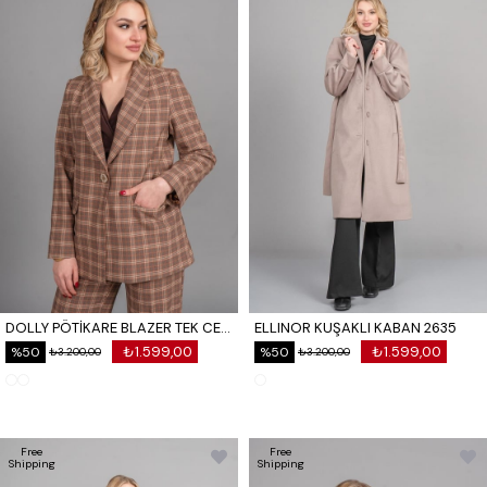
DOLLY PÖTİKARE BLAZER TEK CEKET 8633
ELLINOR KUŞAKLI KABAN 2635
₺1.599,00
₺1.599,00
%50
%50
₺3.200,00
₺3.200,00
Free
Free
Shipping
Shipping