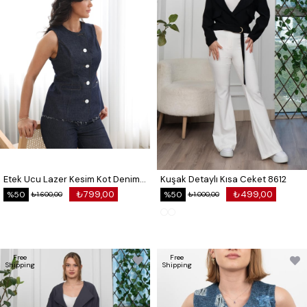
Etek Ucu Lazer Kesim Kot Denim Yelek 9125
Kuşak Detaylı Kısa Ceket 8612
₺799,00
₺499,00
%50
%50
₺1.600,00
₺1.000,00
Free
Free
Shipping
Shipping