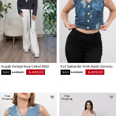
Kuşak Detaylı Kısa Ceket 8612
Kot Gabardin Yırtık Baskı Görünümlü Kısa Yelek 9131
₺499,00
₺499,00
%50
%50
₺1.000,00
₺1.000,00
Free
Free
Shipping
Shipping