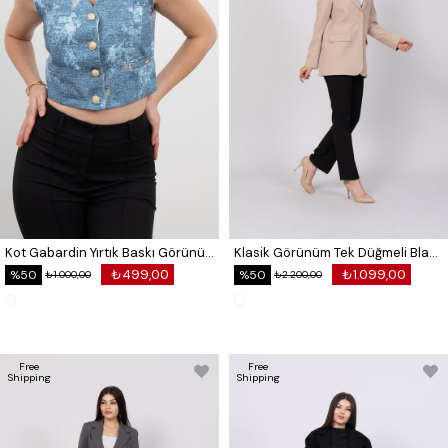
Kot Gabardin Yırtık Baskı Görünümlü Kısa Yelek 9131
Klasik Görünüm Tek Düğmeli Blazer Ceket 8614
₺499,00
₺1.099,00
%50
%50
₺1.000,00
₺2.200,00
Free
Free
Shipping
Shipping