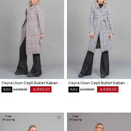
Ceyra Uzun Cepli Buklet Kaban 2632
Ceyra Uzun Cepli Buklet Kaban 2632
₺999,00
₺999,00
%50
%50
₺2.000,00
₺2.000,00
Free
Free
Shipping
Shipping