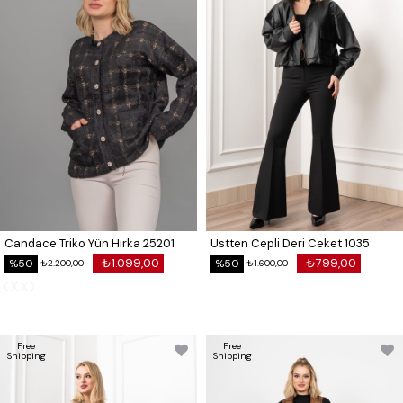
Candace Triko Yün Hırka 25201
Üstten Cepli Deri Ceket 1035
₺1.099,00
₺799,00
%50
%50
₺2.200,00
₺1.600,00
Free
Free
Shipping
Shipping