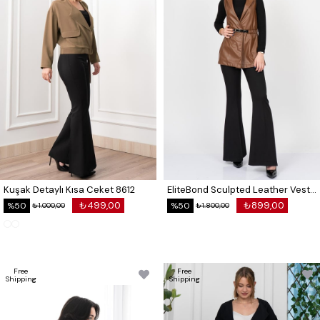
Kuşak Detaylı Kısa Ceket 8612
EliteBond Sculpted Leather Vest – 9095
₺499,00
₺899,00
%50
%50
₺1.000,00
₺1.800,00
Free
Free
Shipping
Shipping