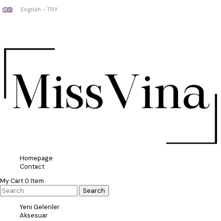
English - TRY
Homepage
Contact
My Cart
0
Item
Yeni Gelenler
Aksesuar