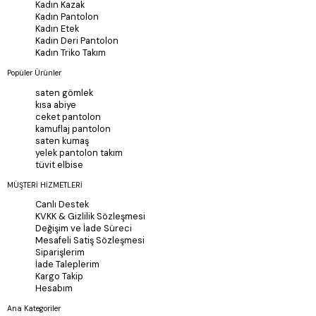
Kadın Kazak
Kadın Pantolon
Kadın Etek
Kadın Deri Pantolon
Kadın Triko Takım
Popüler Ürünler
saten gömlek
kısa abiye
ceket pantolon
kamuflaj pantolon
saten kumaş
yelek pantolon takım
tüvit elbise
MÜŞTERİ HİZMETLERİ
Canlı Destek
KVKK & Gizlilik Sözleşmesi
Değişim ve İade Süreci
Mesafeli Satiş Sözleşmesi
Siparişlerim
İade Taleplerim
Kargo Takip
Hesabım
Ana Kategoriler