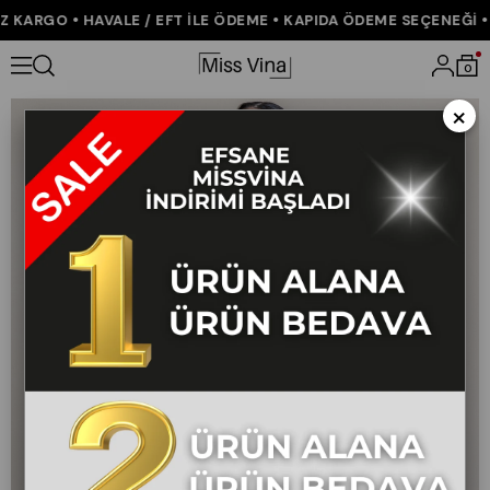
 KARGO • HAVALE / EFT İLE ÖDEME • KAPIDA ÖDEME SEÇENEĞİ • 
Anasayfa
YENİ GELENLER
0
×