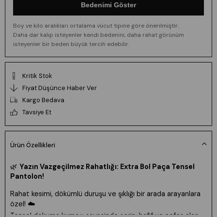
Bedenimi Göster
Boy ve kilo aralıkları ortalama vücut tipine göre önerilmiştir.
Daha dar kalıp isteyenler kendi bedenini, daha rahat görünüm
isteyenler bir beden büyük tercih edebilir.
Kritik Stok
Fiyat Düşünce Haber Ver
Kargo Bedava
Tavsiye Et
Ürün Özellikleri
🌿
Yazın Vazgeçilmez Rahatlığı: Extra Bol Paça Tensel
Pantolon!
Rahat kesimi, dökümlü duruşu ve şıklığı bir arada arayanlara
özel!
☁
Tensel dokuma kumaşı sayesinde serin, hafif ve nefes alan