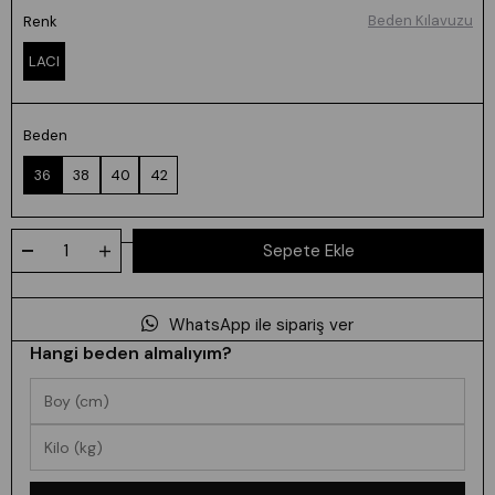
Beden Kılavuzu
Renk
LACI
Beden
36
38
40
42
WhatsApp ile sipariş ver
Hangi beden almalıyım?