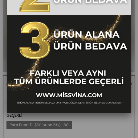
Extra Bol Paça Rahat Kesim Beli Lastikli Pantolon
30267
1 ALANA 1 BEDAVA -
₺3.000,00
₺1.499,00
50
FARKLI VEYA AYNI
TÜM ÜRÜNLERDE
GEÇERLİ
Para Puan TL (50 puan 5₺)
:
50