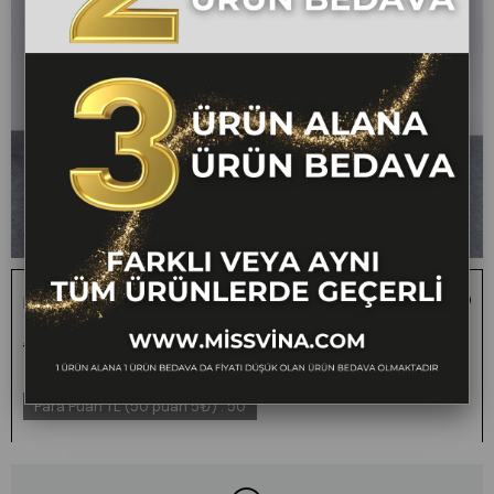
Kısa Kol Kayık Yaka Bluz Ve Kruvaze Model Etek 1188
1 ALANA 1 BEDAVA -
₺1.500,00
₺499,99
67
FARKLI VEYA AYNI TÜM
ÜRÜNLERDE GEÇERLİ
Para Puan TL (50 puan 5₺)
:
50