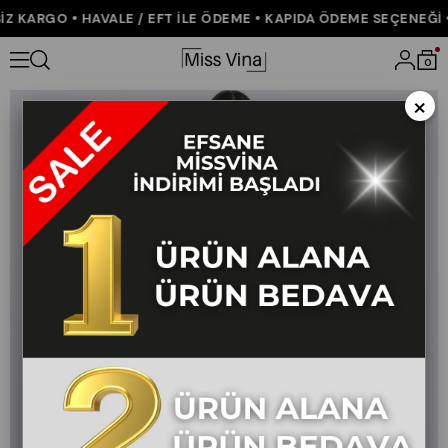
 KARGO • HAVALE / EFT İLE ÖDEME • KAPIDA ÖDEME SEÇENEĞİ • 
Anasayfa
YENİ GELENLER
Kısa Kol Kayık Yaka Bluz Ve Kruvaze Mo
0
×