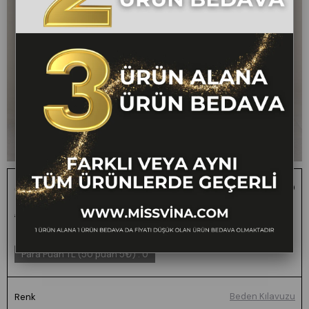
Garni Dikişli Kemerli Kot Denim Etek 6885
1 ALANA 1 BEDAVA -
₺2.400,00
₺1.199,00
50
FARKLI VEYA AYNI TÜM
ÜRÜNLERDE GEÇERLİ
Para Puan TL (50 puan 5₺)
:
0
Beden Kılavuzu
Renk