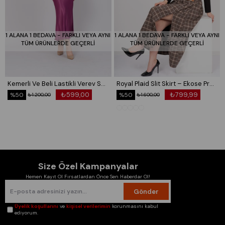
1 ALANA 1 BEDAVA - FARKLI VEYA AYNI
1 ALANA 1 BEDAVA - FARKLI VEYA AYNI
TÜM ÜRÜNLERDE GEÇERLİ
TÜM ÜRÜNLERDE GEÇERLİ
Kemerli Ve Beli Lastikli Verev Saten Etek 6791
Royal Plaid Slit Skirt – Ekose Premium Maxi Etek 6831
₺599,00
₺799,99
%50
%50
₺1.200,00
₺1.600,00
Size Özel Kampanyalar
Hemen Kayıt Ol Fırsatlardan Önce Sen Haberdar Ol!
Gönder
Üyelik koşullarını
ve
kişisel verilerimin
korunmasını kabul
ediyorum.