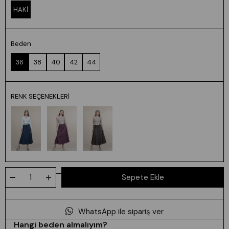
HAKİ
Beden
36
38
40
42
44
RENK SEÇENEKLERI
WhatsApp ile sipariş ver
Hangi beden almalıyım?