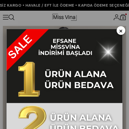
Z KARGO • HAVALE / EFT İLE ÖDEME • KAPIDA ÖDEME SEÇENEĞİ •
Anasayfa
ÇOK SATANLAR
Garni Dikişli Kemerli Kot Denim Etek 
0
×