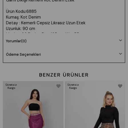
Garni Dikişli Kemerli Kot Denim Etek
Ürün Kodu:6885
Kumaş: Kot Denim
Detay : Kemerli Cepsiz Likrasız Uzun Etek
Uzunluk: 90 cm
Manken 36 Beden Boy: 165 cm Kilo: 55
Marka : MissVina
Yorumlar
(0)
Ödeme Seçenekleri
BENZER ÜRÜNLER
Ücretsiz
Ücretsiz
Kargo
Kargo