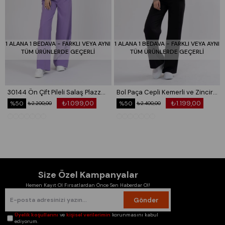
1 ALANA 1 BEDAVA - FARKLI VEYA AYNI
1 ALANA 1 BEDAVA - FARKLI VEYA AYNI
TÜM ÜRÜNLERDE GEÇERLİ
TÜM ÜRÜNLERDE GEÇERLİ
30144 Ön Çift Pileli Salaş Plazzo Cepli Pantolon
Bol Paça Cepli Kemerli ve Zincir Detaylı Atlas Kumaş Pantolon 30024
₺1.099,00
₺1.199,00
%50
%50
₺2.200,00
₺2.400,00
Size Özel Kampanyalar
Hemen Kayıt Ol Fırsatlardan Önce Sen Haberdar Ol!
Gönder
Üyelik koşullarını
ve
kişisel verilerimin
korunmasını kabul
ediyorum.