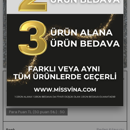
Geniş Yaka Detaylı Cepli Tulum 50335
1 ALANA 1 BEDAVA -
₺3.000,00
₺1.499,00
50
FARKLI VEYA AYNI
TÜM ÜRÜNLERDE
GEÇERLİ
Para Puan TL (50 puan 5₺)
:
50
Beden Kılavuzu
Renk