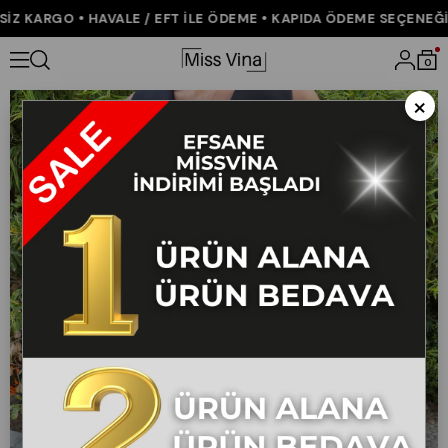
Z KARGO • HAVALE / EFT İLE ÖDEME • KAPIDA ÖDEME SEÇENEĞİ •
Anasayfa
YENİ GELENLER
Geniş Yaka Detaylı Cepli Tulum 50335
0
×