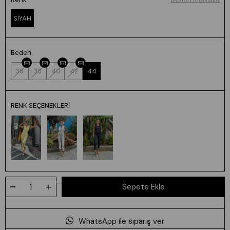
SIYAH
Beden
36
38
40
42
44
RENK SEÇENEKLERI
WhatsApp ile sipariş ver