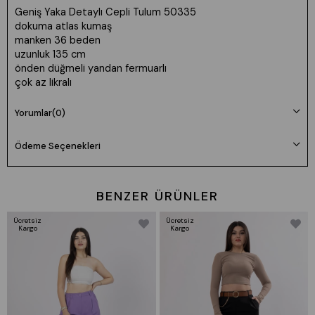
Geniş Yaka Detaylı Cepli Tulum 50335
dokuma atlas kumaş
manken 36 beden
uzunluk 135 cm
önden düğmeli yandan fermuarlı
çok az likralı
iç göstermez
tam kalıp
Yorumlar
(0)
Ödeme Seçenekleri
BENZER ÜRÜNLER
Ücretsiz
Ücretsiz
Kargo
Kargo