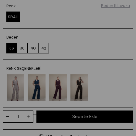
Beden Kılavuzu
Renk
SIYAH
Beden
36
38
40
42
RENK SEÇENEKLERI