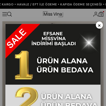
ARGO • HAVALE / EFT İLE ÖDEME • KAPIDA ÖDEME SEÇENEĞİ • K
Anasayfa
ÇOK SATANLAR
0
×