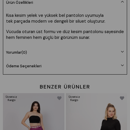
Ürün Özellikleri
Kısa kesim yelek ve yüksek bel pantolon uyumuyla
tek parçada modern ve dengeli bir siluet oluşturur.
Vücuda oturan üst formu ve düz kesim pantolonu sayesinde
hem feminen hem güçlü bir görünüm sunar.
Günlük şıklık, ofis kombinleri ve özel anlar için
Yorumlar
(0)
zahmetsiz ama etkili bir tercih.
🖤 Sade ama iddialı bir stil arayanlara
Ödeme Seçenekleri
• Ürün Kodu:
1307
• 2’li takım (yelek + pantolon)
BENZER ÜRÜNLER
• Kısa yelek:
43 cm
• Pantolon boy:
110 cm
Ücretsiz
Ücretsiz
• Paça genişliği:
28 cm
Kargo
Kargo
• Düğmeli yelek tasarım
• Yelek içi astarlıdır
• Yüksek bel pantolon
• Pens detaylı form
• Kemersiz bel yapısı