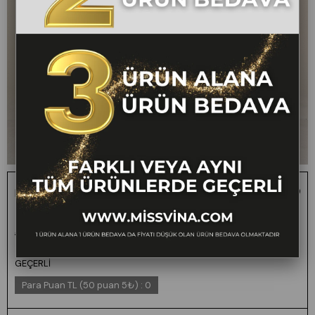
Kadın Kumaş Pantolon Takım – Yelekli Yüksek Bel Şık
İkili Takım 1307
1 ALANA 1 BEDAVA -
₺4.000,00
₺1.999,00
50
FARKLI VEYA AYNI
TÜM ÜRÜNLERDE
GEÇERLİ
Para Puan TL (50 puan 5₺)
:
0