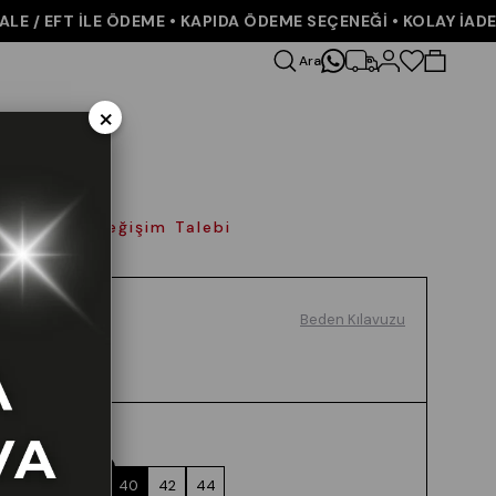
/ EFT İLE ÖDEME • KAPIDA ÖDEME SEÇENEĞİ • KOLAY İADE V
Ara
×
olay İade Değişim Talebi
Beden Kılavuzu
Renk
EKRU
Beden
36
38
40
42
44