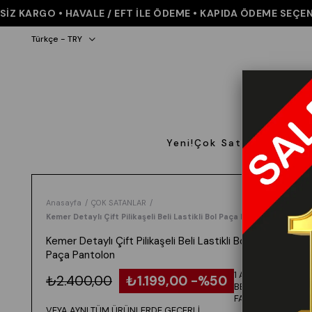
 KARGO • HAVALE / EFT İLE ÖDEME • KAPIDA ÖDEME SEÇENEĞİ
Türkçe - TRY
Yeni!
Çok Satanlar
Giyi
Anasayfa
ÇOK SATANLAR
Kemer Detaylı Çift Pilikaşeli Beli Lastikli Bol Paça Pantolon
Kemer Detaylı Çift Pilikaşeli Beli Lastikli Bol
Paça Pantolon
1 ALANA 1
₺2.400,00
₺1.199,00
50
BEDAVA -
FARKLI
VEYA AYNI TÜM ÜRÜNLERDE GEÇERLİ