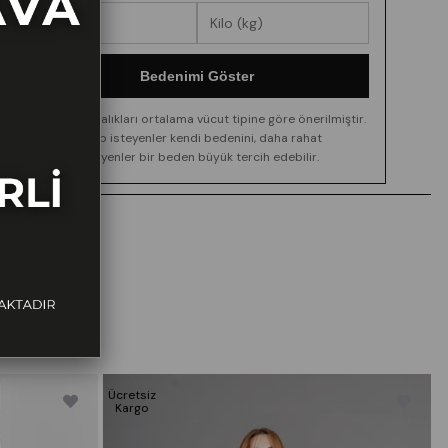
Bedenimi Göster
Boy ve kilo aralıkları ortalama vücut tipine göre önerilmiştir.
Daha dar kalıp isteyenler kendi bedenini, daha rahat
görünüm isteyenler bir beden büyük tercih edebilir.
Ücretsiz
Ü
Kargo