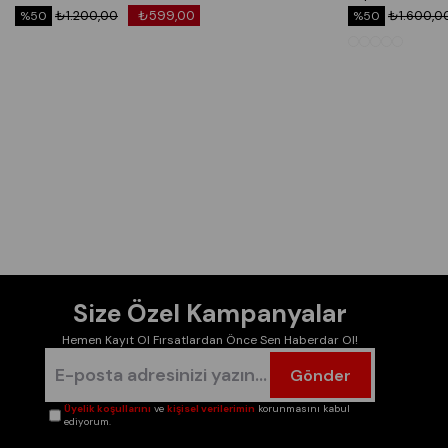
₺1.200,00
₺599,00
₺1.600,0
%50
%50
Size Özel Kampanyalar
Hemen Kayıt Ol Fırsatlardan Önce Sen Haberdar Ol!
Gönder
Üyelik koşullarını
ve
kişisel verilerimin
korunmasını kabul
ediyorum.