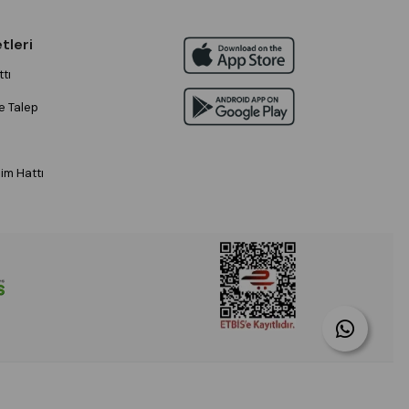
tleri
tı
e Talep
im Hattı