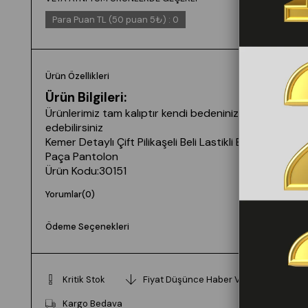
Para Puan TL (50 puan 5₺)
:
0
Ürün Özellikleri
Ürün Bilgileri:
Ürünlerimiz tam kalıptır kendi bedeninizi tercih
edebilirsiniz
Kemer Detaylı Çift Pilikaşeli Beli Lastikli Bol
Paça Pantolon
Ürün Kodu:30151
Uzunluk : 110 cm
Yorumlar
(0)
Kumaş: Atlas Kumaş
Beden Bilgileri: S/36 M/38 L/40 XL/42 XXL/44
Ödeme Seçenekleri
Yıkama Talimatı: Ürünün İç Etiket Bölümünde
Gerekli Bilgi Yer Almaktadır.
Prova Ürün Bilgileri:
Kritik Stok
Fiyat Düşünce Haber Ver
Prova ürün bedeni: M/38
Kargo Bedava