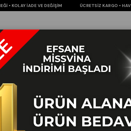
 • KOLAY İADE VE DEĞİŞİM
ÜCRETSİZ KARGO • HAVALE 
m
Pantolon
Elbise&Tulum
Takım
Aksesuar
İNDİRİM
K