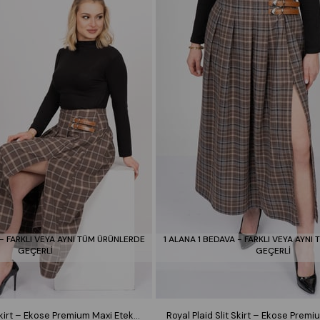
 - FARKLI VEYA AYNI TÜM ÜRÜNLERDE
1 ALANA 1 BEDAVA - FARKLI VEYA AYNI
GEÇERLİ
GEÇERLİ
Royal Plaid Slit Skirt – Ekose Premium Maxi Etek 6831