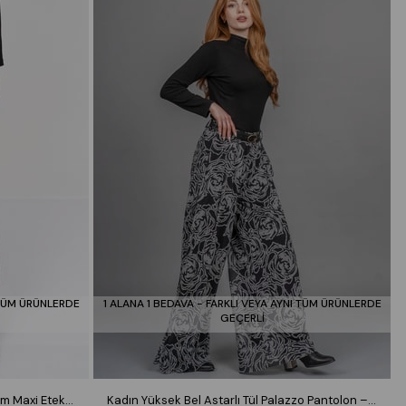
 TÜM ÜRÜNLERDE
1 ALANA 1 BEDAVA - FARKLI VEYA AYNI TÜM ÜRÜNLERDE
GEÇERLİ
Royal Plaid Slit Skirt – Ekose Premium Maxi Etek 6831
Kadın Yüksek Bel Astarlı Tül Palazzo Pantolon – Lastikli Bel Bol Paça Esnek 30342