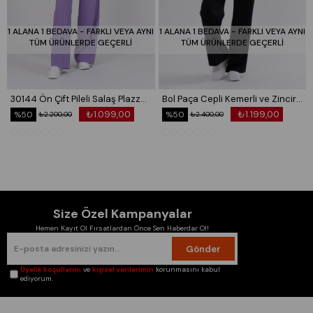
1 ALANA 1 BEDAVA - FARKLI VEYA AYNI
1 ALANA 1 BEDAVA - FARKLI VEYA AYNI
TÜM ÜRÜNLERDE GEÇERLİ
TÜM ÜRÜNLERDE GEÇERLİ
30144 Ön Çift Pileli Salaş Plazzo Cepli Pantolon
Bol Paça Cepli Kemerli ve Zincir Detaylı Atlas Kumaş Pantolon 30024
₺1.099,00
₺1.199,00
%50
%50
₺2.200,00
₺2.400,00
Size Özel Kampanyalar
Hemen Kayıt Ol Fırsatlardan Önce Sen Haberdar Ol!
Gönder
Üyelik koşullarını
ve
kişisel verilerimin
korunmasını kabul
ediyorum.