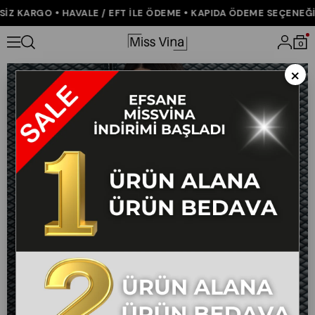
Z KARGO • HAVALE / EFT İLE ÖDEME • KAPIDA ÖDEME SEÇENEĞİ •
Anasayfa
YENİ GELENLER
Keten Oversize Gömlek 70039
0
×