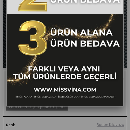
Keten Oversize Gömlek 70039
1 ALANA 1 BEDAVA -
₺1.699,99
₺550,00
68
FARKLI VEYA AYNI TÜM
ÜRÜNLERDE GEÇERLİ
Para Puan TL (50 puan 5₺)
:
50
Beden Kılavuzu
Renk