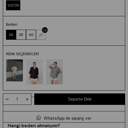
VIZON
Beden
36
38
40
42
RENK SEÇENEKLERI
WhatsApp ile sipariş ver
Hangi beden almalıyım?