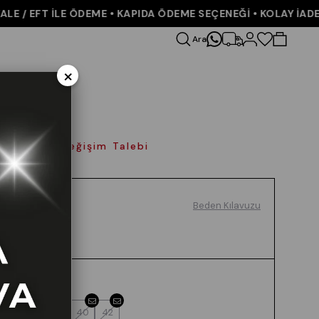
/ EFT İLE ÖDEME • KAPIDA ÖDEME SEÇENEĞİ • KOLAY İADE VE
Ara
×
olay İade Değişim Talebi
Beden Kılavuzu
Renk
SIYAH
Beden
36
38
40
42