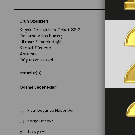
Ürün Özellikleri
Kuşak Detaylı Kısa Ceket 8612
Dokuma Atlas Kumaş
Likrasız / Esnek değil
Kapaklı Süs cep
Astarsız
Düşük omuz /kol
Geniş Yaka
manken 36 beden 170 boy kilo 57 g:85 b:68 b:97
Yorumlar
(0)
Ödeme Seçenekleri
Fiyat Düşünce Haber Ver
Kargo Bedava
Tavsiye Et