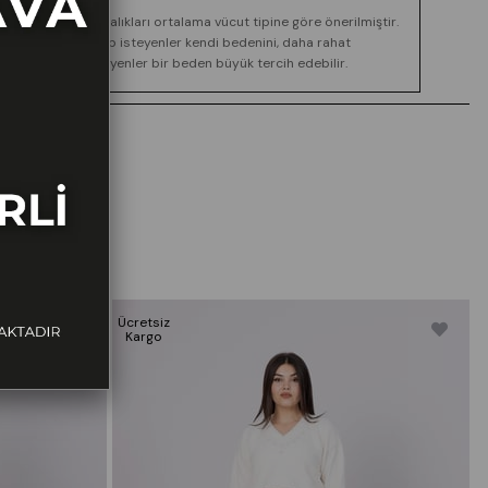
Boy ve kilo aralıkları ortalama vücut tipine göre önerilmiştir.
Daha dar kalıp isteyenler kendi bedenini, daha rahat
görünüm isteyenler bir beden büyük tercih edebilir.
Ücretsiz
Ü
Kargo