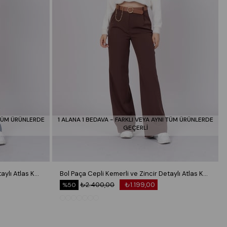
 TÜM ÜRÜNLERDE
1 ALANA 1 BEDAVA - FARKLI VEYA AYNI TÜM ÜRÜNLERDE
GEÇERLİ
Bol Paça Cepli Kemerli ve Zincir Detaylı Atlas Kumaş Pantolon 30024
Bol Paça Cepli Kemerli ve Zincir Detaylı Atlas Kumaş Pantolon 30024
₺2.400,00
₺1.199,00
%50