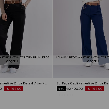
 - FARKLI VEYA AYNI TÜM ÜRÜNLERDE
1 ALANA 1 BEDAVA - FARKLI VEYA AYNI
GEÇERLİ
GEÇERLİ
Bol Paça Cepli Kemerli ve Zincir Detaylı Atlas Kumaş Pantolon 30024
00
₺1.199,00
₺2.400,00
₺1.199,00
%50