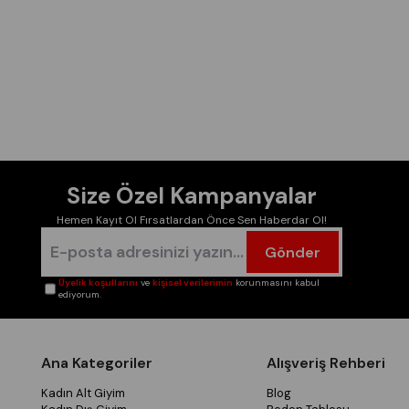
Size Özel Kampanyalar
Hemen Kayıt Ol Fırsatlardan Önce Sen Haberdar Ol!
Gönder
Üyelik koşullarını
ve
kişisel verilerimin
korunmasını kabul
ediyorum.
Ana Kategoriler
Alışveriş Rehberi
Kadın Alt Giyim
Blog