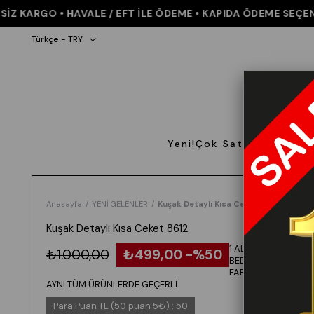
KARGO • HAVALE / EFT İLE ÖDEME • KAPIDA ÖDEME SEÇENEĞİ 
Türkçe - TRY
Yeni!
Çok Satanlar
Giyi
Anasayfa
YENİ GELENLER
Kuşak Detaylı Kısa Ceket 8612
Kuşak Detaylı Kısa Ceket 8612
1 ALANA 1
₺1.000,00
₺499,00
50
BEDAVA -
FARKLI VEYA
AYNI TÜM ÜRÜNLERDE GEÇERLİ
Para Puan TL (50 puan 5₺)
:
50