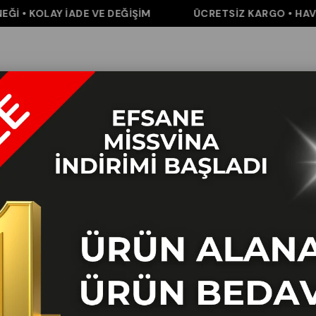
• KOLAY İADE VE DEĞİŞİM
ÜCRETSİZ KARGO • HAVALE 
m
Pantolon
Elbise&Tulum
Takım
Aksesuar
İNDİRİM
K