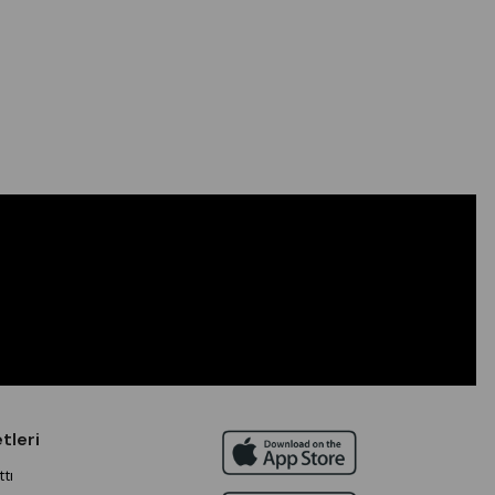
tleri
tı