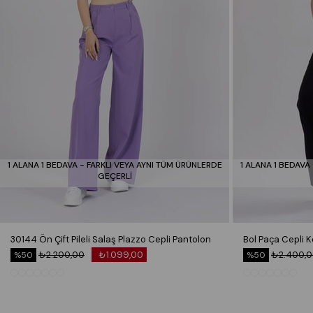
1 ALANA 1 BEDAVA - FARKLI VEYA AYNI TÜM ÜRÜNLERDE
1 ALANA 1 BEDAVA
GEÇERLİ
30144 Ön Çift Pileli Salaş Plazzo Cepli Pantolon
₺2.200,00
₺1.099,00
₺2.400,
%50
%50