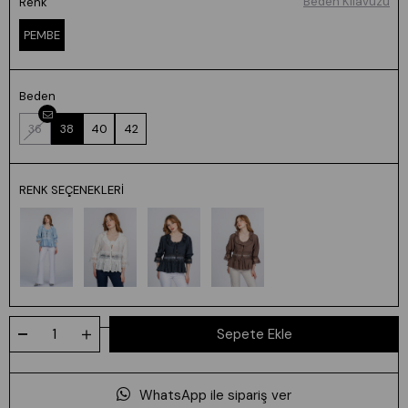
Beden Kılavuzu
Renk
PEMBE
Beden
36
38
40
42
RENK SEÇENEKLERI
WhatsApp ile sipariş ver