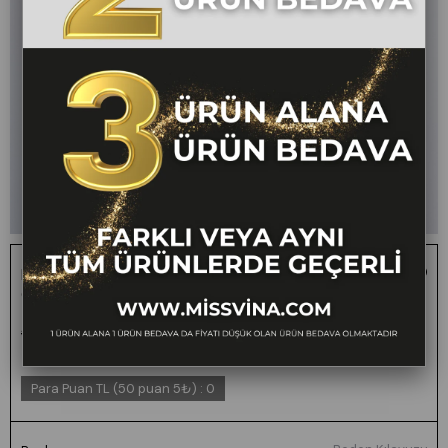
Lace Yaka Fırfır ve Bel Tül Dantel Detaylı Kadın Bluz
Gömlek
1 ALANA 1 BEDAVA -
₺2.400,00
₺1.199,00
50
FARKLI VEYA AYNI TÜM
ÜRÜNLERDE GEÇERLİ
Para Puan TL (50 puan 5₺)
:
0