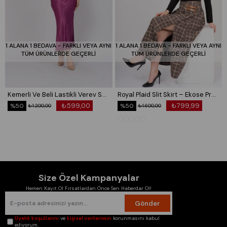
38/M Beden Göğüs: 90/97 Bel:74/81 Basen:98/105
40/L Beden Göğüs: 97/104 Bel:81/88 Basen:105/112
42/XL Beden Göğüs: 104/114 Bel:88/98 Basen:112/120
44/XXL Beden Göğüs: 114/124 Bel:98/108 Basen:120/128
1 ALANA 1 BEDAVA - FARKLI VEYA AYNI
1 ALANA 1 BEDAVA - FARKLI VEYA AYNI
TÜM ÜRÜNLERDE GEÇERLİ
TÜM ÜRÜNLERDE GEÇERLİ
Kemerli Ve Beli Lastikli Verev Saten Etek 6791
Royal Plaid Slit Skirt – Ekose Premium Maxi Etek 6831
₺599,00
₺799,99
%50
%50
₺1.200,00
₺1.600,00
Size Özel Kampanyalar
Hemen Kayıt Ol Fırsatlardan Önce Sen Haberdar Ol!
Gönder
Üyelik koşullarını
ve
kişisel verilerimin
korunmasını kabul
ediyorum.