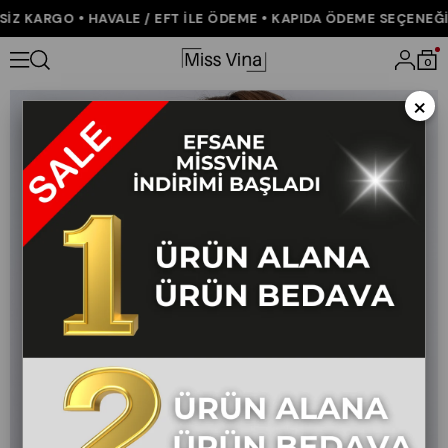
Z KARGO • HAVALE / EFT İLE ÖDEME • KAPIDA ÖDEME SEÇENEĞİ •
Anasayfa
ÇOK SATANLAR
0
×