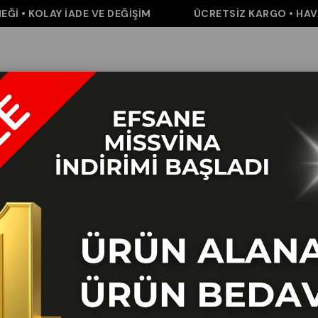
• KOLAY İADE VE DEĞİŞİM
ÜCRETSİZ KARGO • HAVALE 
m
Pantolon
Elbise&Tulum
Takım
Aksesuar
İNDİRİM
K