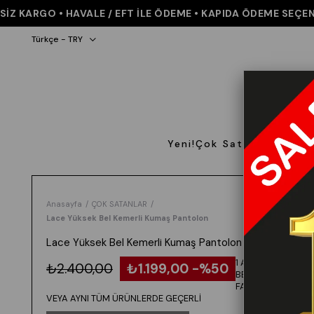
KARGO • HAVALE / EFT İLE ÖDEME • KAPIDA ÖDEME SEÇENEĞİ 
Türkçe - TRY
Yeni!
Çok Satanlar
Giyi
Anasayfa
ÇOK SATANLAR
Lace Yüksek Bel Kemerli Kumaş Pantolon
Lace Yüksek Bel Kemerli Kumaş Pantolon
1 ALANA 1
₺2.400,00
₺1.199,00
50
BEDAVA -
FARKLI
VEYA AYNI TÜM ÜRÜNLERDE GEÇERLİ