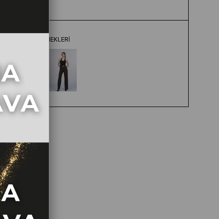
EKRU
RENK SEÇENEKLERI