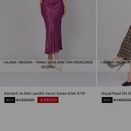
1 ALANA 1 BEDAVA - FARKLI VEYA AYNI TÜM ÜRÜNLERDE
1 ALANA 1 BEDAVA
GEÇERLİ
Kemerli Ve Beli Lastikli Verev Saten Etek 6791
₺1.200,00
₺599,00
₺1.600,0
%50
%50