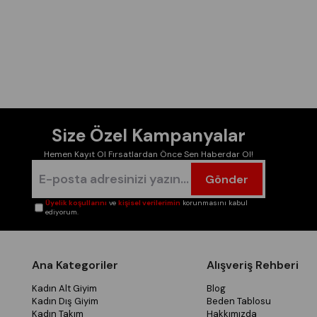
Size Özel Kampanyalar
Hemen Kayıt Ol Fırsatlardan Önce Sen Haberdar Ol!
Gönder
Üyelik koşullarını
ve
kişisel verilerimin
korunmasını kabul
ediyorum.
Ana Kategoriler
Alışveriş Rehberi
Kadın Alt Giyim
Blog
Kadın Dış Giyim
Beden Tablosu
Kadın Takım
Hakkımızda