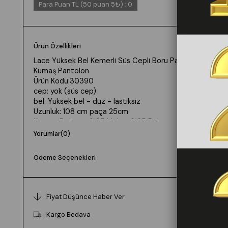
Para Puan TL (50 puan 5₺)
:
0
Ürün Özellikleri
Lace Yüksek Bel Kemerli Süs Cepli Boru Paça
Kumaş Pantolon
Ürün Kodu:30390
cep: yok (süs cep)
bel: Yüksek bel - düz - lastiksiz
Uzunluk: 108 cm paça 25cm
Kumaş: Dokuma %35 Viskon %65 Polyester
Yorumlar
(0)
💕Model Bilgileri:
Boy: 165cm Kilo:55 Göğüs: 85cm Bel: 65cm Basen:
Ödeme Seçenekleri
94cm
👉Prova Ürün Bilgileri:
Ürünlerimiz tam kalıptır kendi bedeninizi tercih
Fiyat Düşünce Haber Ver
edebilirsiniz
Kargo Bedava
Prova ürün bedeni: S/36