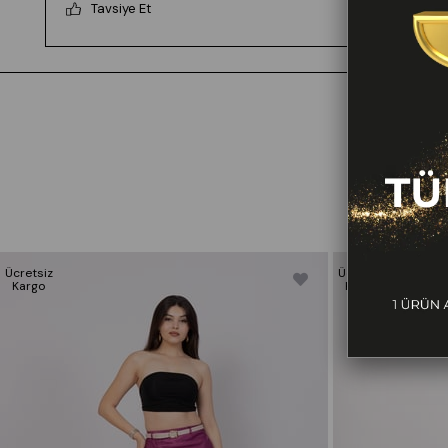
Tavsiye Et
🌸Beden seçimi vücut tipine göre değişiklik
gösterebilir.
Daha rahat kalıp isteyenler bir beden büyük tercih
edebilir.
✅
Ürün Beden Ölçü Bilgileri:
36/S Beden Göğüs: 83/90 Bel:67/74 Basen:91/98
38/M Beden Göğüs: 90/97 Bel:74/81
Basen:98/105
40/L Beden Göğüs: 97/104 Bel:81/88
Basen:105/112
42/XL Beden Göğüs: 104/114 Bel:88/98
Ücretsiz
Ücretsiz
Basen:112/120
Kargo
Kargo
44/XXL Beden Göğüs: 114/124 Bel:98/108
Basen:120/128