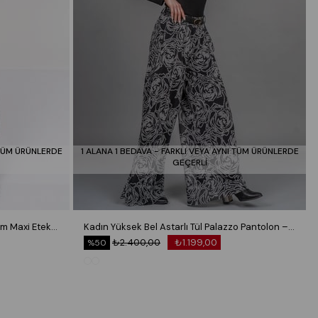
 TÜM ÜRÜNLERDE
1 ALANA 1 BEDAVA - FARKLI VEYA AYNI TÜM ÜRÜNLERDE
GEÇERLİ
Royal Plaid Slit Skirt – Ekose Premium Maxi Etek 6831
Kadın Yüksek Bel Astarlı Tül Palazzo Pantolon – Lastikli Bel Bol Paça Esnek 30342
₺2.400,00
₺1.199,00
%50