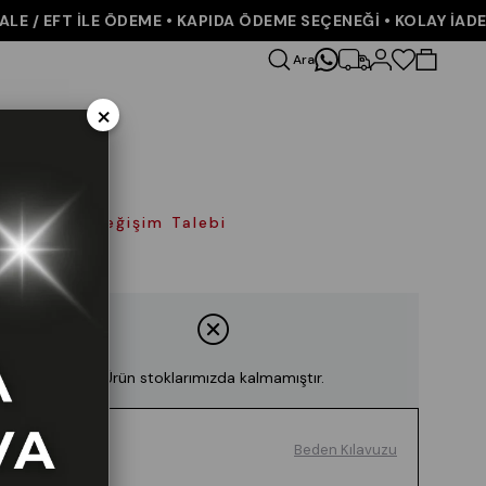
/ EFT İLE ÖDEME • KAPIDA ÖDEME SEÇENEĞİ • KOLAY İADE VE
Ara
×
olay İade Değişim Talebi
Ürün stoklarımızda kalmamıştır.
Beden Kılavuzu
Renk