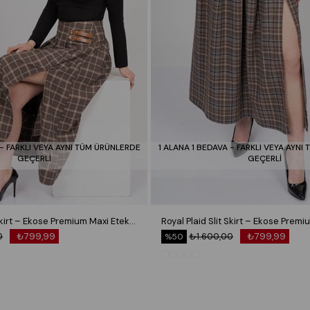
 - FARKLI VEYA AYNI TÜM ÜRÜNLERDE
1 ALANA 1 BEDAVA - FARKLI VEYA AYNI
GEÇERLİ
GEÇERLİ
Royal Plaid Slit Skirt – Ekose Premium Maxi Etek 6831
0
₺799,99
₺1.600,00
₺799,99
%50