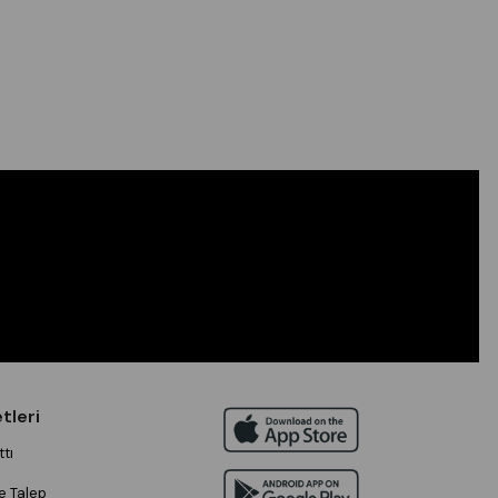
tleri
tı
e Talep