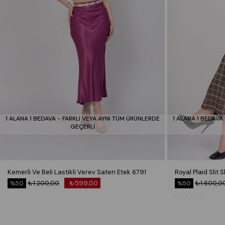
1 ALANA 1 BEDAVA - FARKLI VEYA AYNI TÜM ÜRÜNLERDE
1 ALANA 1 BEDAVA
GEÇERLİ
Kemerli Ve Beli Lastikli Verev Saten Etek 6791
₺1.200,00
₺599,00
₺1.600,0
%50
%50