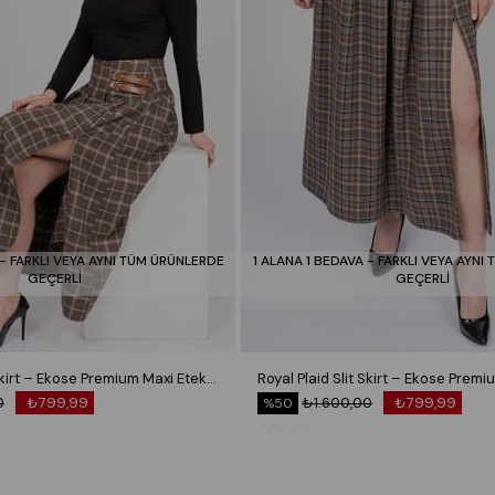
 - FARKLI VEYA AYNI TÜM ÜRÜNLERDE
1 ALANA 1 BEDAVA - FARKLI VEYA AYNI
GEÇERLİ
GEÇERLİ
Royal Plaid Slit Skirt – Ekose Premium Maxi Etek 6831
0
₺799,99
₺1.600,00
₺799,99
%50