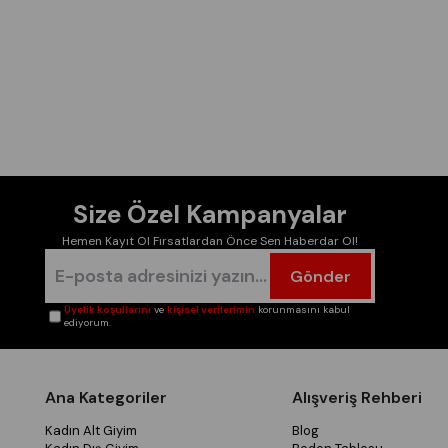
Size Özel Kampanyalar
Hemen Kayıt Ol Fırsatlardan Önce Sen Haberdar Ol!
Gönder
Üyelik koşullarını
ve
kişisel verilerimin
korunmasını kabul
ediyorum.
Ana Kategoriler
Alışveriş Rehberi
Kadın Alt Giyim
Blog