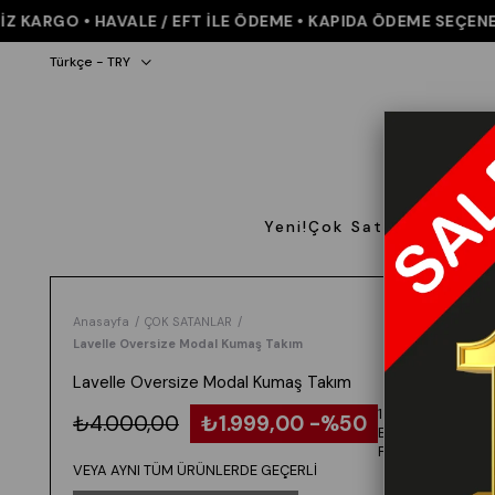
ARGO • HAVALE / EFT İLE ÖDEME • KAPIDA ÖDEME SEÇENEĞİ •
Türkçe - TRY
Yeni!
Çok Satanlar
Giyi
Anasayfa
ÇOK SATANLAR
Lavelle Oversize Modal Kumaş Takım
Lavelle Oversize Modal Kumaş Takım
1 ALANA 1
₺4.000,00
₺1.999,00
50
BEDAVA -
FARKLI
VEYA AYNI TÜM ÜRÜNLERDE GEÇERLİ