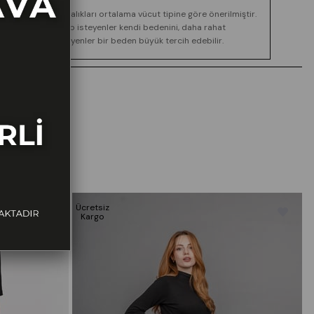
Boy ve kilo aralıkları ortalama vücut tipine göre önerilmiştir.
Daha dar kalıp isteyenler kendi bedenini, daha rahat
görünüm isteyenler bir beden büyük tercih edebilir.
Ücretsiz
Ü
Kargo