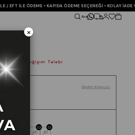
 EFT İLE ÖDEME • KAPIDA ÖDEME SEÇENEĞİ • KOLAY İADE VE 
Ara
×
olay İade Değişim Talebi
Beden Kılavuzu
Renk
BEJ
Beden
36
38
40
42