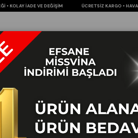
 KOLAY İADE VE DEĞİŞİM
ÜCRETSİZ KARGO • HAVALE /
m
Pantolon
Elbise&Tulum
Takım
Aksesuar
İNDİRİM
K