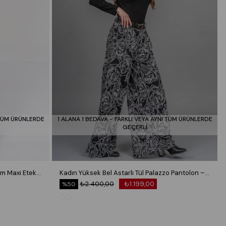
 TÜM ÜRÜNLERDE
1 ALANA 1 BEDAVA - FARKLI VEYA AYNI TÜM ÜRÜNLERDE
GEÇERLİ
Royal Plaid Slit Skirt – Ekose Premium Maxi Etek 6831
Kadın Yüksek Bel Astarlı Tül Palazzo Pantolon – Lastikli Bel Bol Paça Esnek 30342
₺2.400,00
₺1.199,00
%50