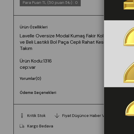
Para Puan TL (50 puan 5₺)
:
0
Ürün Özellikleri
Lavelle Oversize Modal Kumaş Fakir Kol Ceket
ve Beli Lastikli Bol Paça Cepli Rahat Kesim
Takım
Ürün Kodu:1316
cep:var
bel:Pantolon beli lastikli ip detaylı
Yorumlar
(0)
Uzunluk: Ceket 71cm Pantolon 110cm
Kumaş:Modal likrasız (açık renkler iç belli eder)
Ödeme Seçenekleri
Manken 36 Beden Boy: 165 cm Kilo: 55
Beden seçimi vücut tipine göre değişiklik
Kritik Stok
Fiyat Düşünce Haber Ver
gösterebilir.
Daha rahat kalıp isteyenler bir beden büyük
Kargo Bedava
tercih edebilir.