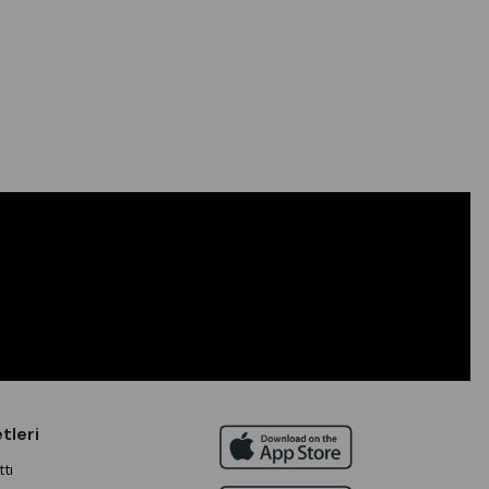
tleri
tı