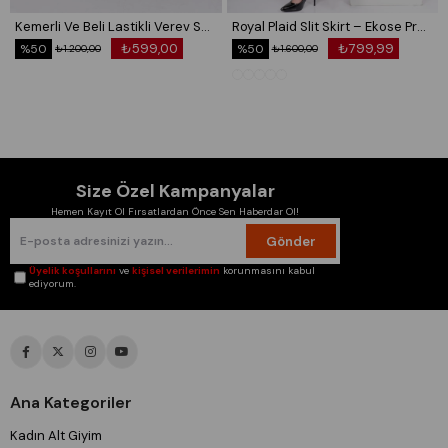
Kemerli Ve Beli Lastikli Verev Saten Etek 6791
Royal Plaid Slit Skirt – Ekose Premium Maxi Etek 6831
₺599,00
₺799,99
%50
%50
₺1.200,00
₺1.600,00
Size Özel Kampanyalar
Hemen Kayıt Ol Fırsatlardan Önce Sen Haberdar Ol!
Gönder
Üyelik koşullarını
ve
kişisel verilerimin
korunmasını kabul
ediyorum.
Ana Kategoriler
Kadın Alt Giyim