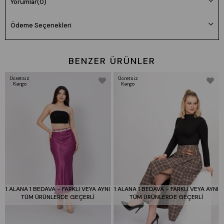
Uzunluk: 70cm
Yorumlar
(0)
Kumaş: Dokuma %10 likra
Ödeme Seçenekleri
Manken 36 Beden Boy: 165 cm Kilo: 55
Beden seçimi vücut tipine göre değişiklik gösterebilir.
Daha rahat kalıp isteyenler bir beden büyük tercih edebilir.
BENZER ÜRÜNLER
Ücretsiz
Ücretsiz
Kargo
Kargo
1 ALANA 1 BEDAVA - FARKLI VEYA AYNI
1 ALANA 1 BEDAVA - FARKLI VEYA AYNI
TÜM ÜRÜNLERDE GEÇERLİ
TÜM ÜRÜNLERDE GEÇERLİ