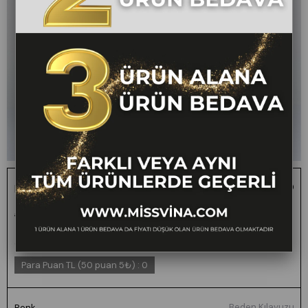
Luvira Simli Yelek - Siyah
1 ALANA 1 BEDAVA -
₺2.200,00
₺1.099,00
50
FARKLI VEYA AYNI
TÜM ÜRÜNLERDE
GEÇERLİ
Para Puan TL (50 puan 5₺)
:
0
Beden Kılavuzu
Renk