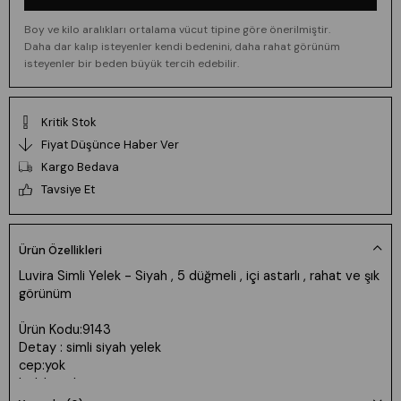
Boy ve kilo aralıkları ortalama vücut tipine göre önerilmiştir.
Daha dar kalıp isteyenler kendi bedenini, daha rahat görünüm
isteyenler bir beden büyük tercih edebilir.
Kritik Stok
Fiyat Düşünce Haber Ver
Kargo Bedava
Tavsiye Et
Ürün Özellikleri
Luvira Simli Yelek - Siyah , 5 düğmeli , içi astarlı , rahat ve şık
görünüm
Ürün Kodu:9143
Detay : simli siyah yelek
cep:yok
bel: kavisli