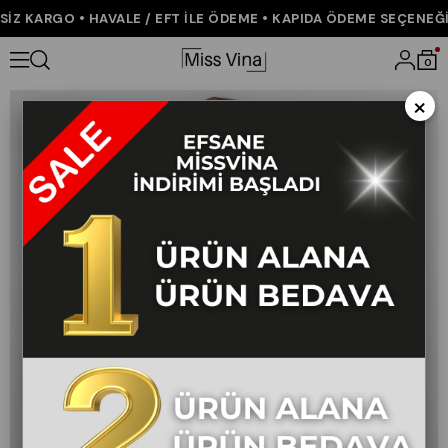
Z KARGO • HAVALE / EFT İLE ÖDEME • KAPIDA ÖDEME SEÇENEĞİ •
Anasayfa
ÇOK SATANLAR
Luvira Simli Yelek - Siyah
0
×