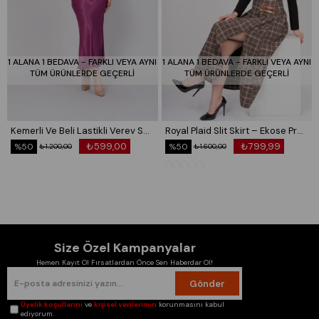
1 ALANA 1 BEDAVA - FARKLI VEYA AYNI
1 ALANA 1 BEDAVA - FARKLI VEYA AYNI
TÜM ÜRÜNLERDE GEÇERLİ
TÜM ÜRÜNLERDE GEÇERLİ
Kemerli Ve Beli Lastikli Verev Saten Etek 6791
Royal Plaid Slit Skirt – Ekose Premium Maxi Etek 6831
₺599,00
₺799,99
%50
%50
₺1.200,00
₺1.600,00
Size Özel Kampanyalar
Hemen Kayıt Ol Fırsatlardan Önce Sen Haberdar Ol!
Gönder
Üyelik koşullarını
ve
kişisel verilerimin
korunmasını kabul
ediyorum.