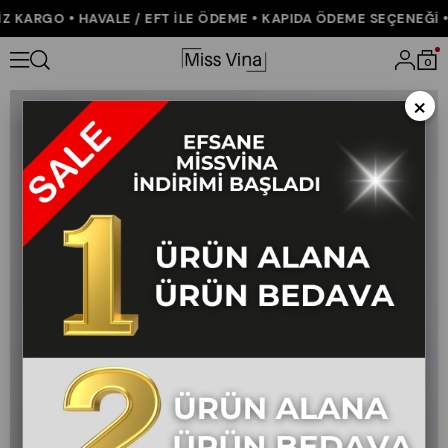
KARGO • HAVALE / EFT İLE ÖDEME • KAPIDA ÖDEME SEÇENEĞİ • 
Anasayfa
ÇOK SATANLAR
Meliora Kemerli Yüksek Bel Kumaş Pa
0
×