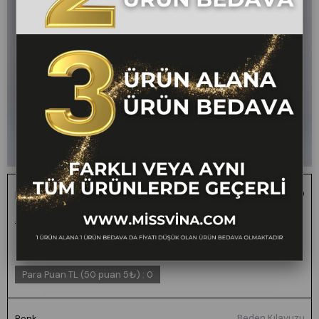
Meliora Kemerli Yüksek Bel Kumaş Pantolon
1 ALANA 1 BEDAVA -
₺2.800,00
₺1.399,00
50
FARKLI VEYA AYNI
TÜM ÜRÜNLERDE
GEÇERLİ
Para Puan TL (50 puan 5₺)
:
0
Beden Kılavuzu
Renk