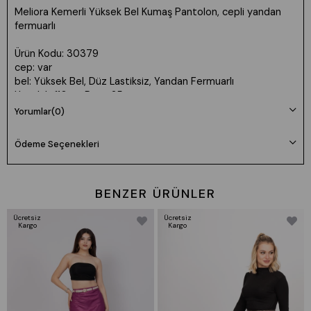
Meliora Kemerli Yüksek Bel Kumaş Pantolon, cepli yandan
fermuarlı
Ürün Kodu: 30379
cep: var
bel: Yüksek Bel, Düz Lastiksiz, Yandan Fermuarlı
Uzunluk: 110cm Paça 25cm
Kumaş: Dokuma viskon likra
Yorumlar
(0)
Manken 36 Beden Boy: 165 cm Kilo: 55
Ödeme Seçenekleri
Beden seçimi vücut tipine göre değişiklik gösterebilir.
Daha rahat kalıp isteyenler bir beden büyük tercih edebilir.
BENZER ÜRÜNLER
Ücretsiz
Ücretsiz
Kargo
Kargo