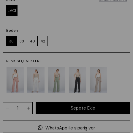
LACI
Beden
36
38
40
42
RENK SEÇENEKLERI
WhatsApp ile sipariş ver