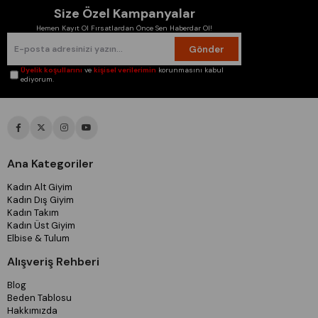
Size Özel Kampanyalar
Hemen Kayıt Ol Fırsatlardan Önce Sen Haberdar Ol!
Gönder
Üyelik koşullarını
ve
kişisel verilerimin
korunmasını kabul
ediyorum.
Ana Kategoriler
Kadın Alt Giyim
Kadın Dış Giyim
Kadın Takım
Kadın Üst Giyim
Elbise & Tulum
Alışveriş Rehberi
Blog
Beden Tablosu
Hakkımızda