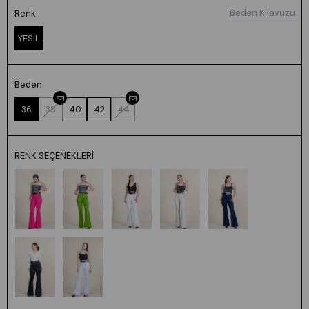
Beden Kılavuzu
Renk
YESIL
Beden
36
38
40
42
44
RENK SEÇENEKLERI