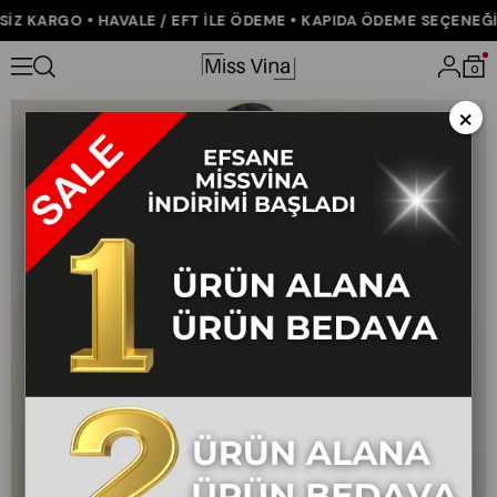
Z KARGO • HAVALE / EFT İLE ÖDEME • KAPIDA ÖDEME SEÇENEĞİ •
Anasayfa
KOLEKSİYON
ALT GİYİM
0
×