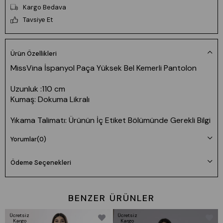
Kargo Bedava
Tavsiye Et
Ürün Özellikleri
MissVina İspanyol Paça Yüksek Bel Kemerli Pantolon
Uzunluk :110 cm
Kumaş: Dokuma Likralı
Yıkama Talimatı: Ürünün İç Etiket Bölümünde Gerekli Bilgi
Yer Almaktadır.
Yorumlar
(0)
Ürün Bilgileri Ürünlerimiz tam kalıptır kendi bedeninizi
tercih edebilirsiniz
Ödeme Seçenekleri
BENZER ÜRÜNLER
Ücretsiz
Ücretsiz
Kargo
Kargo