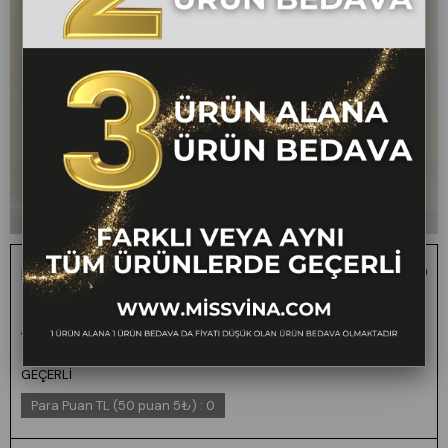
MissVina İspanyol Paça Yüksek Bel Kemerli Pantolon
3950
1 ALANA 1 BEDAVA -
₺2.600,00
₺1.299,00
50
FARKLI VEYA AYNI
TÜM ÜRÜNLERDE
GEÇERLİ
Para Puan TL (50 puan 5₺)
:
0