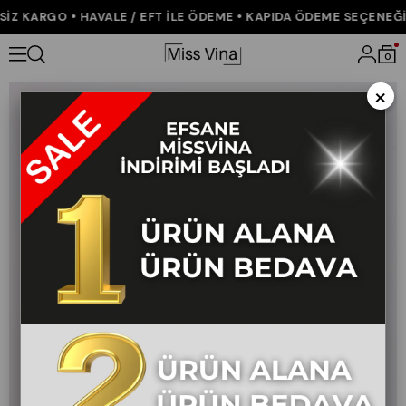
Z KARGO • HAVALE / EFT İLE ÖDEME • KAPIDA ÖDEME SEÇENEĞİ •
Anasayfa
KOLEKSİYON
ALT GİYİM
Ön Cepli Çiçek Desenli Kısa 
0
×