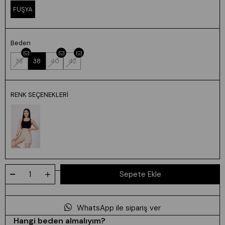
FUŞYA
Beden
36
38
40
42
RENK SEÇENEKLERI
WhatsApp ile sipariş ver
Hangi beden almalıyım?