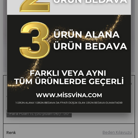
Ön Cepli Çiçek Desenli Kısa Şort 30084
1 ALANA 1 BEDAVA -
₺1.000,00
₺499,00
50
FARKLI VEYA AYNI TÜM
ÜRÜNLERDE GEÇERLİ
Para Puan TL (50 puan 5₺)
:
50
Beden Kılavuzu
Renk