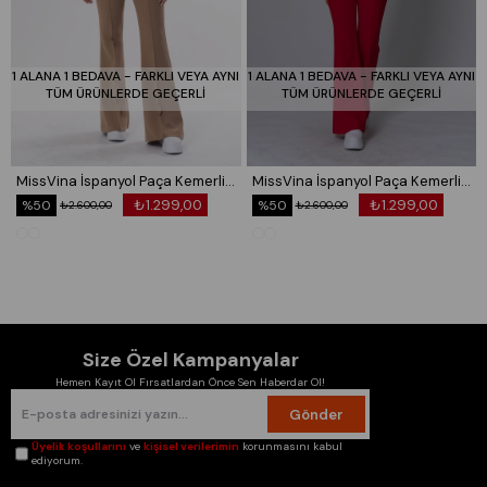
40/L Beden Göğüs: 97/104 Bel:81/88 Basen:105/112
42/XL Beden Göğüs: 104/114 Bel:88/98 Basen:112/120
44/XXL Beden Göğüs: 114/124 Bel:98/108 Basen:120/128
1 ALANA 1 BEDAVA - FARKLI VEYA AYNI
1 ALANA 1 BEDAVA - FARKLI VEYA AYNI
TÜM ÜRÜNLERDE GEÇERLİ
TÜM ÜRÜNLERDE GEÇERLİ
Kampanyalı ürünlerde değişim yapılmaktadır
missvina.com
MissVina İspanyol Paça Kemerli Pantolon 3950
MissVina İspanyol Paça Kemerli Pantolon 3950
₺1.299,00
₺1.299,00
%50
%50
₺2.600,00
₺2.600,00
Size Özel Kampanyalar
Hemen Kayıt Ol Fırsatlardan Önce Sen Haberdar Ol!
Gönder
Üyelik koşullarını
ve
kişisel verilerimin
korunmasını kabul
ediyorum.