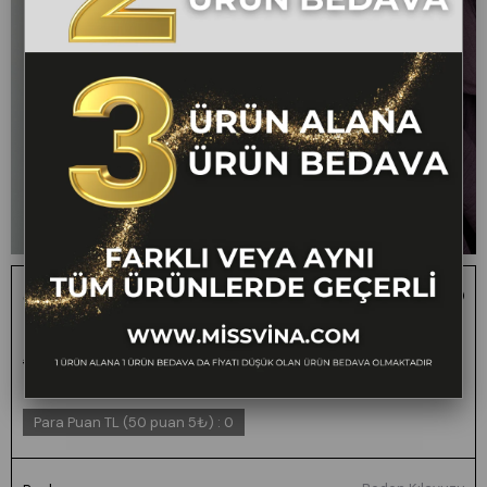
Ön VE Kol İp Büzgü Detaylı Oversize Trend Gömlek
70070
1 ALANA 1 BEDAVA -
₺2.400,00
₺1.199,00
50
FARKLI VEYA AYNI TÜM
ÜRÜNLERDE GEÇERLİ
Para Puan TL (50 puan 5₺)
:
0