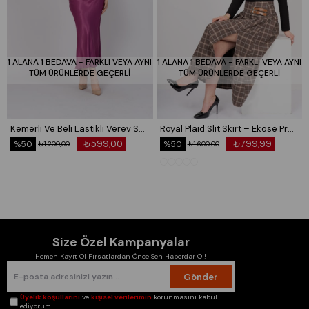
1 ALANA 1 BEDAVA - FARKLI VEYA AYNI
1 ALANA 1 BEDAVA - FARKLI VEYA AYNI
TÜM ÜRÜNLERDE GEÇERLİ
TÜM ÜRÜNLERDE GEÇERLİ
Kemerli Ve Beli Lastikli Verev Saten Etek 6791
Royal Plaid Slit Skirt – Ekose Premium Maxi Etek 6831
₺599,00
₺799,99
%50
%50
₺1.200,00
₺1.600,00
Size Özel Kampanyalar
Hemen Kayıt Ol Fırsatlardan Önce Sen Haberdar Ol!
Gönder
Üyelik koşullarını
ve
kişisel verilerimin
korunmasını kabul
ediyorum.