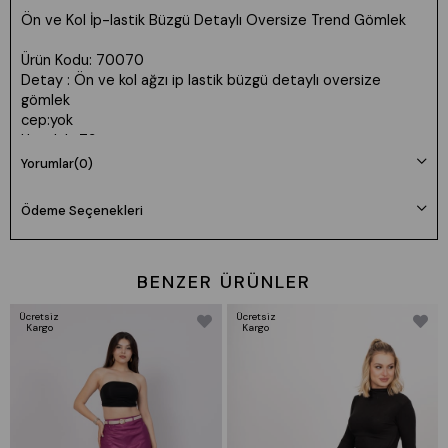
Ön ve Kol İp-lastik Büzgü Detaylı Oversize Trend Gömlek
Ürün Kodu: 70070
Detay : Ön ve kol ağzı ip lastik büzgü detaylı oversize
gömlek
cep:yok
Uzunluk: 73cm
Kumaş: Bürümcük Viskon
Yorumlar
(0)
Manken 36 Beden Boy: 165 cm Kilo: 55
Ödeme Seçenekleri
Beden seçimi vücut tipine göre değişiklik gösterebilir.
Daha rahat kalıp isteyenler bir beden büyük tercih edebilir.
BENZER ÜRÜNLER
Ücretsiz
Ücretsiz
Kargo
Kargo