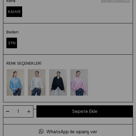
Beden Kılavuzu
Renk
KAHVE
Beden
STN
RENK SEÇENEKLERI
WhatsApp ile sipariş ver