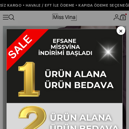
Z KARGO • HAVALE / EFT İLE ÖDEME • KAPIDA ÖDEME SEÇENEĞİ •
Anasayfa
ÇOK SATANLAR
0
×