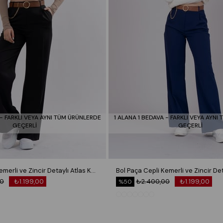
 - FARKLI VEYA AYNI TÜM ÜRÜNLERDE
1 ALANA 1 BEDAVA - FARKLI VEYA AYNI
GEÇERLİ
GEÇERLİ
Bol Paça Cepli Kemerli ve Zincir Detaylı Atlas Kumaş Pantolon 30024
00
₺1.199,00
₺2.400,00
₺1.199,00
%50