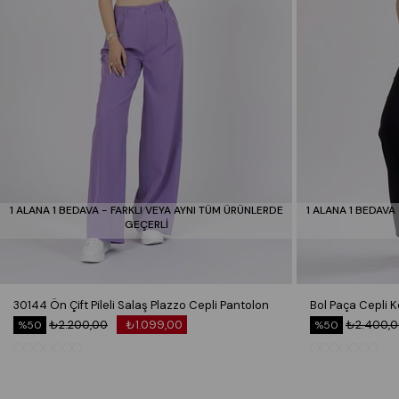
1 ALANA 1 BEDAVA - FARKLI VEYA AYNI TÜM ÜRÜNLERDE
1 ALANA 1 BEDAVA
GEÇERLİ
30144 Ön Çift Pileli Salaş Plazzo Cepli Pantolon
₺2.200,00
₺1.099,00
₺2.400,
%50
%50