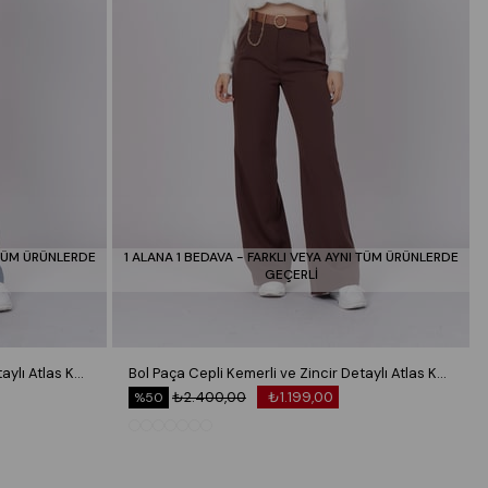
 TÜM ÜRÜNLERDE
1 ALANA 1 BEDAVA - FARKLI VEYA AYNI TÜM ÜRÜNLERDE
GEÇERLİ
Bol Paça Cepli Kemerli ve Zincir Detaylı Atlas Kumaş Pantolon 30024
Bol Paça Cepli Kemerli ve Zincir Detaylı Atlas Kumaş Pantolon 30024
₺2.400,00
₺1.199,00
%50