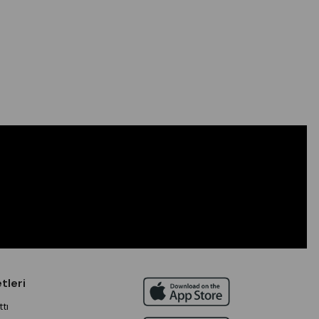
tleri
tı