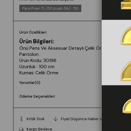
Para Puan TL (50 puan 5₺)
:
50
Ürün Özellikleri
Ürün Bilgileri:
Önü Pens Ve Aksesuar Detaylı Çelik Örme
Pantolon
Ürün Kodu: 30196
Uzunluk : 100 cm
Kumaş: Çelik Örme
Beden Bilgileri: Standart 36/42 bedenlere
Yorumlar
(0)
uygun
Yıkama Talimatı: Ürünün İç Etiket Bölümünde
Ödeme Seçenekleri
Gerekli Bilgi Yer Almaktadır.
Prova Ürün Bilgileri:
Prova ürün bedeni: Standart
Kritik Stok
Fiyat Düşünce Haber Ver
Model Bilgileri:
Kargo Bedava