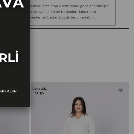
Boy ve kilo aralıkları ortalama vücut tipine göre önerilmiştir.
Daha dar kalıp isteyenler kendi bedenini, daha rahat
görünüm isteyenler bir beden büyük tercih edebilir.
Ücretsiz
Ü
Kargo