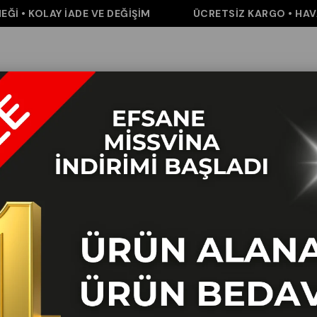
• KOLAY İADE VE DEĞİŞİM
ÜCRETSİZ KARGO • HAVALE 
m
Pantolon
Elbise&Tulum
Takım
Aksesuar
İNDİRİM
K