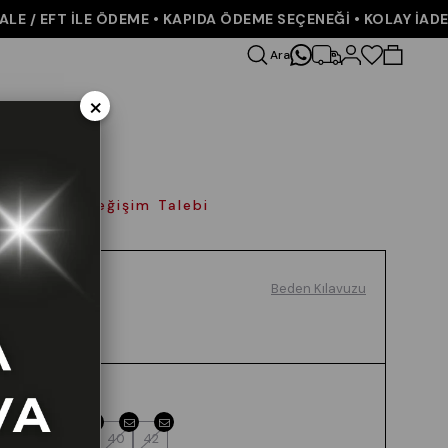
/ EFT İLE ÖDEME • KAPIDA ÖDEME SEÇENEĞİ • KOLAY İADE VE
Ara
×
olay İade Değişim Talebi
Beden Kılavuzu
Renk
SIYAH
Beden
36
38
40
42