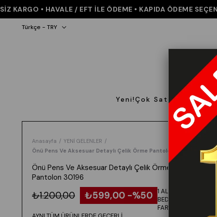
KARGO • HAVALE / EFT İLE ÖDEME • KAPIDA ÖDEME SEÇENEĞİ 
Türkçe - TRY
Yeni!
Çok Satanlar
Giyi
Anasayfa
YENİ GELENLER
Önü Pens Ve Aksesuar Detaylı Çelik Örme Pantolon 30196
Önü Pens Ve Aksesuar Detaylı Çelik Örme
Pantolon 30196
1 ALANA 1
₺1.200,00
₺599,00
50
BEDAVA -
FARKLI VEYA
AYNI TÜM ÜRÜNLERDE GEÇERLİ