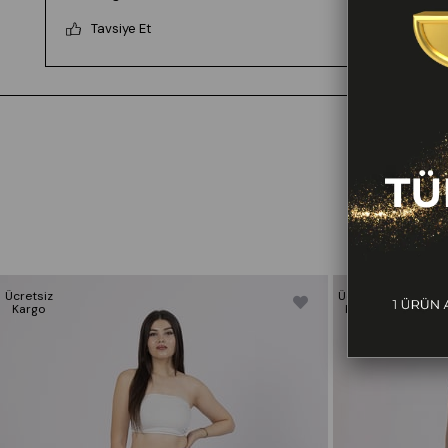
Boy: 170 cm Kilo: 62 Göğüs: 85 cm Bel: 69 cm
Tavsiye Et
Basen: 102 cm
Ürün Beden Ölçü Bilgileri:
36/S Beden Göğüs: 83/90 Bel:67/74
Basen:91/98
38/M Beden Göğüs: 90/97 Bel:74/81
Basen:98/105
40/L Beden Göğüs: 97/104 Bel:81/88
Basen:105/112
42/XL Beden Göğüs: 104/114 Bel:88/98
Basen:112/120
Ücretsiz
Ücretsiz
Kargo
Kargo