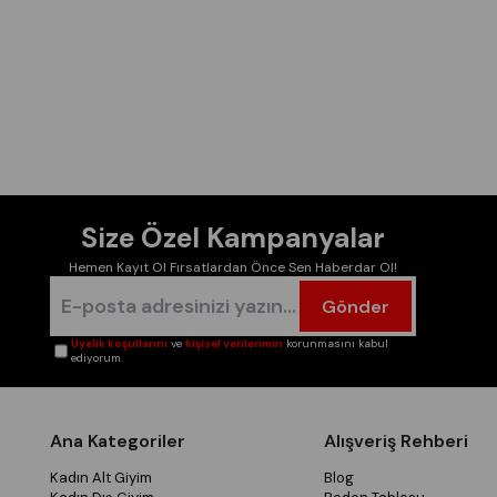
Size Özel Kampanyalar
Hemen Kayıt Ol Fırsatlardan Önce Sen Haberdar Ol!
Gönder
Üyelik koşullarını
ve
kişisel verilerimin
korunmasını kabul
ediyorum.
Ana Kategoriler
Alışveriş Rehberi
Kadın Alt Giyim
Blog