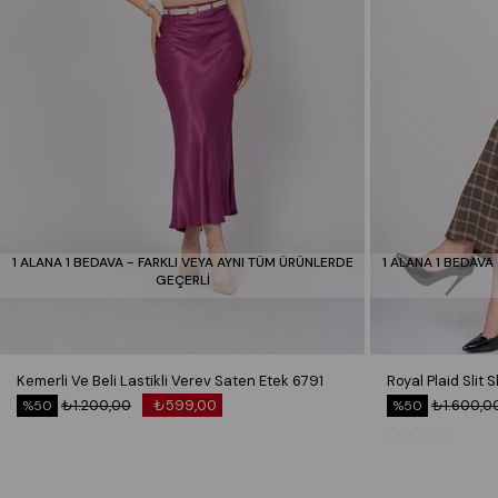
1 ALANA 1 BEDAVA - FARKLI VEYA AYNI TÜM ÜRÜNLERDE
1 ALANA 1 BEDAVA
GEÇERLİ
Kemerli Ve Beli Lastikli Verev Saten Etek 6791
₺1.200,00
₺599,00
₺1.600,0
%50
%50