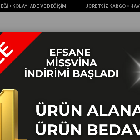
• KOLAY İADE VE DEĞİŞİM
ÜCRETSİZ KARGO • HAVALE 
m
Pantolon
Elbise&Tulum
Takım
Aksesuar
İNDİRİM
K