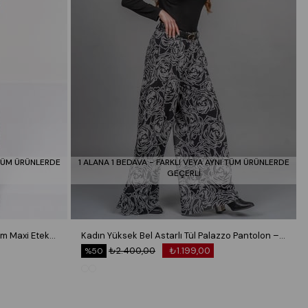
 TÜM ÜRÜNLERDE
1 ALANA 1 BEDAVA - FARKLI VEYA AYNI TÜM ÜRÜNLERDE
GEÇERLİ
Royal Plaid Slit Skirt – Ekose Premium Maxi Etek 6831
Kadın Yüksek Bel Astarlı Tül Palazzo Pantolon – Lastikli Bel Bol Paça Esnek 30342
₺2.400,00
₺1.199,00
%50