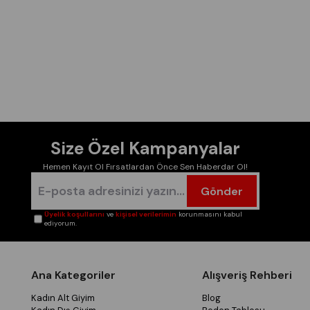
Size Özel Kampanyalar
Hemen Kayıt Ol Fırsatlardan Önce Sen Haberdar Ol!
Gönder
Üyelik koşullarını
ve
kişisel verilerimin
korunmasını kabul
ediyorum.
Ana Kategoriler
Alışveriş Rehberi
Kadın Alt Giyim
Blog