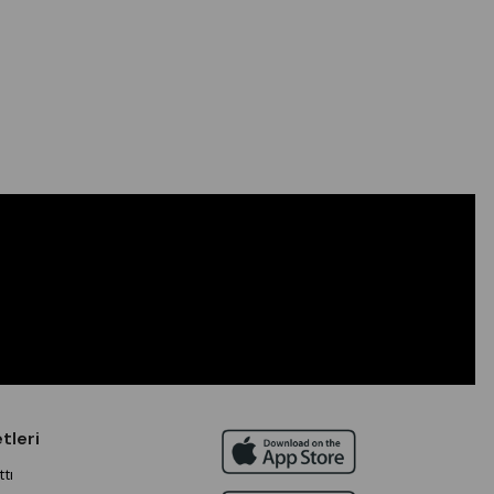
tleri
tı