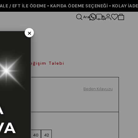
/ EFT İLE ÖDEME • KAPIDA ÖDEME SEÇENEĞİ • KOLAY İADE VE
Ara
×
olay İade Değişim Talebi
Beden Kılavuzu
Renk
SIYAH
Beden
36
38
40
42