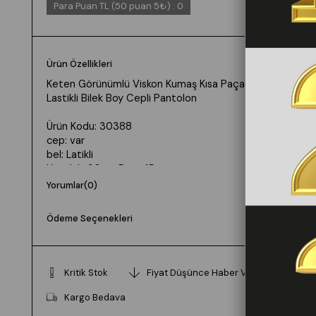
Para Puan TL (50 puan 5₺)
:
0
Ürün Özellikleri
Keten Görünümlü Viskon Kumaş Kısa Paça Beli
Lastikli Bilek Boy Cepli Pantolon
Ürün Kodu: 30388
cep: var
bel: Latikli
Uzunluk: 90cm Paça 15cm
Kumaş: Keten Görünümlü Viskon Polyester
Yorumlar
(0)
Manken 36 Beden Boy: 165 cm Kilo: 55
Ödeme Seçenekleri
Beden seçimi vücut tipine göre değişiklik
gösterebilir.
Daha rahat kalıp isteyenler bir beden büyük tercih
Kritik Stok
Fiyat Düşünce Haber Ver
edebilir.
Kargo Bedava