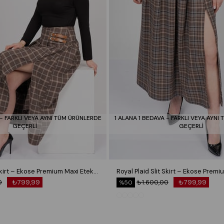
 - FARKLI VEYA AYNI TÜM ÜRÜNLERDE
1 ALANA 1 BEDAVA - FARKLI VEYA AYNI
GEÇERLİ
GEÇERLİ
Royal Plaid Slit Skirt – Ekose Premium Maxi Etek 6831
0
₺799,99
₺1.600,00
₺799,99
%50