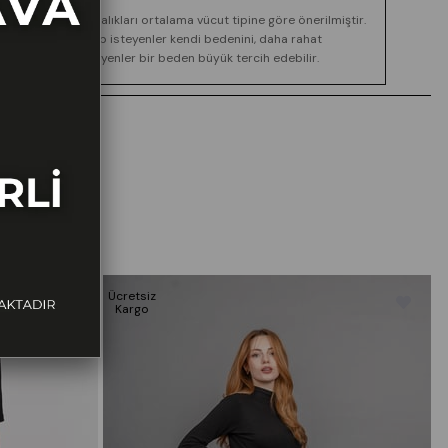
Boy ve kilo aralıkları ortalama vücut tipine göre önerilmiştir.
Daha dar kalıp isteyenler kendi bedenini, daha rahat
görünüm isteyenler bir beden büyük tercih edebilir.
Ücretsiz
Ü
Kargo