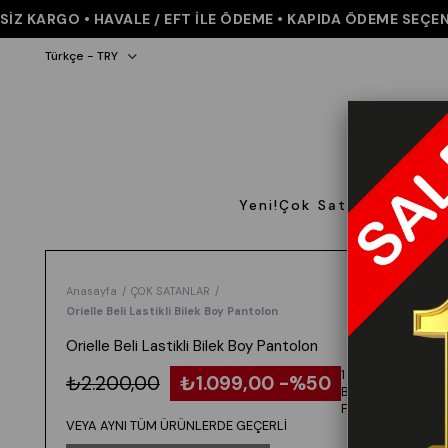
KARGO • HAVALE / EFT İLE ÖDEME • KAPIDA ÖDEME SEÇENEĞİ 
Türkçe - TRY
Yeni!
Çok Satanlar
Giyi
Anasayfa
ÇOK SATANLAR
Orielle Beli Lastikli Bilek Boy Pantolon
Orielle Beli Lastikli Bilek Boy Pantolon
1 ALANA 1
₺2.200,00
₺1.099,00
50
BEDAVA -
FARKLI
VEYA AYNI TÜM ÜRÜNLERDE GEÇERLİ