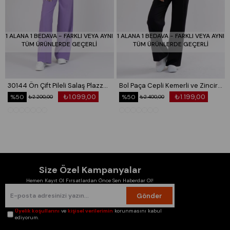
1 ALANA 1 BEDAVA - FARKLI VEYA AYNI
1 ALANA 1 BEDAVA - FARKLI VEYA AYNI
TÜM ÜRÜNLERDE GEÇERLİ
TÜM ÜRÜNLERDE GEÇERLİ
30144 Ön Çift Pileli Salaş Plazzo Cepli Pantolon
Bol Paça Cepli Kemerli ve Zincir Detaylı Atlas Kumaş Pantolon 30024
₺1.099,00
₺1.199,00
%50
%50
₺2.200,00
₺2.400,00
Size Özel Kampanyalar
Hemen Kayıt Ol Fırsatlardan Önce Sen Haberdar Ol!
Gönder
Üyelik koşullarını
ve
kişisel verilerimin
korunmasını kabul
ediyorum.