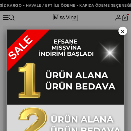
Z KARGO • HAVALE / EFT İLE ÖDEME • KAPIDA ÖDEME SEÇENEĞİ •
Anasayfa
YENİ GELENLER
Pilikaşeli Mini Etek 6746
0
×