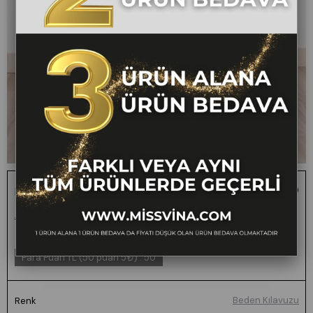
Pilikaşeli Mini Etek 6746
1 ALANA 1 BEDAVA -
₺1.000,00
₺499,00
50
FARKLI VEYA AYNI TÜM
ÜRÜNLERDE GEÇERLİ
Para Puan TL (50 puan 5₺)
:
50
Beden Kılavuzu
Renk