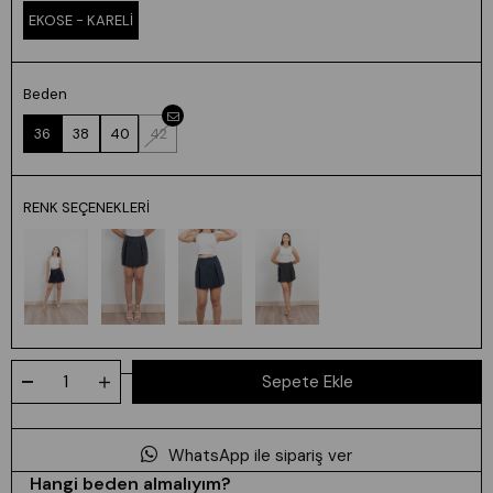
EKOSE - KARELİ
Beden
36
38
40
42
RENK SEÇENEKLERI
WhatsApp ile sipariş ver
Hangi beden almalıyım?