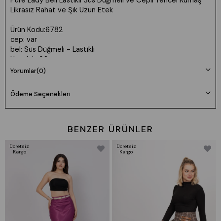
Pure Lady Beli Lastikli Süs Düğmeli ve Cepli Tencel Kumaş
Likrasız Rahat ve Şık Uzun Etek
Ürün Kodu:6782
cep: var
bel: Süs Düğmeli - Lastikli
Uzunluk: 90cm
Kumaş: Tencel %35 Viskon %65 Poly
Yorumlar
(0)
Manken 36 Beden Boy: 165 cm Kilo: 55
Ödeme Seçenekleri
Beden seçimi vücut tipine göre değişiklik gösterebilir.
Daha rahat kalıp isteyenler bir beden büyük tercih edebilir.
BENZER ÜRÜNLER
Ücretsiz
Ücretsiz
Kargo
Kargo