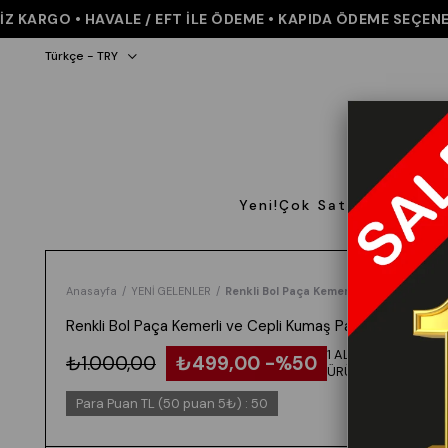
ARGO • HAVALE / EFT İLE ÖDEME • KAPIDA ÖDEME SEÇENEĞİ •
Türkçe - TRY
Yeni!
Çok Satanlar
Giyi
Anasayfa
YENİ GELENLER
Renkli Bol Paça Kemerli ve Cepli Kumaş
Renkli Bol Paça Kemerli ve Cepli Kumaş Pantolon 30031
1 ALANA 1 BEDAVA -
₺1.000,00
₺499,00
50
ÜRÜNLERDE GEÇERL
Para Puan TL (50 puan 5₺)
:
50