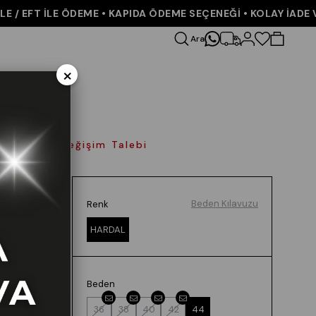
 EFT İLE ÖDEME • KAPIDA ÖDEME SEÇENEĞİ • KOLAY İADE VE 
Ara
×
olay İade Değişim Talebi
Beden Kılavuzu
Renk
HARDAL
Beden
36
38
40
42
44