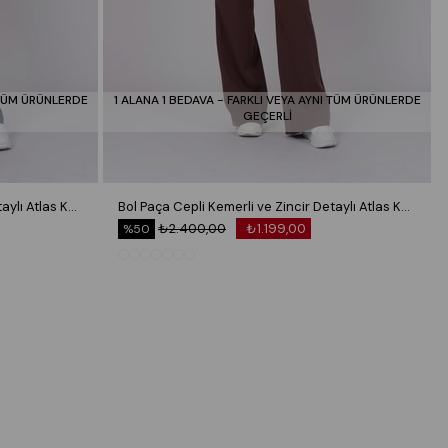
 TÜM ÜRÜNLERDE
1 ALANA 1 BEDAVA - FARKLI VEYA AYNI TÜM ÜRÜNLERDE
GEÇERLİ
Bol Paça Cepli Kemerli ve Zincir Detaylı Atlas Kumaş Pantolon 30024
Bol Paça Cepli Kemerli ve Zincir Detaylı Atlas Kumaş Pantolon 30024
₺2.400,00
₺1.199,00
%50