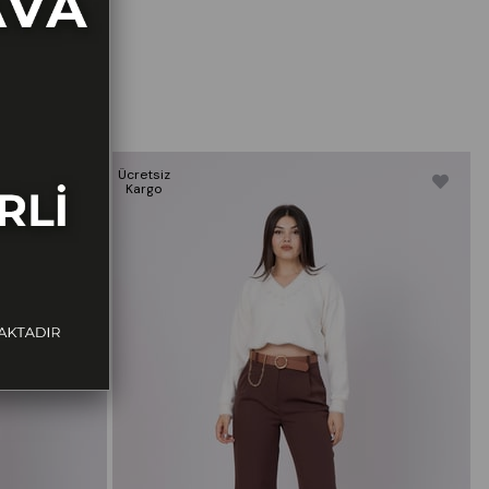
Ücretsiz
Ü
Kargo