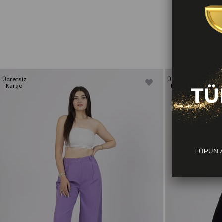
Beden Bilgileri: S/36 M/38 L/40 XL/42 XXL/44
Model Bilgileriİ: Boy: 170cm Göğüs: 85cm Bel: 69cm Kalç
Yıkama Talimatı: Ürünün İç Etiket Bölümünde Gerekli Bilgi
Ücretsiz
Ücretsiz
Kargo
Kargo