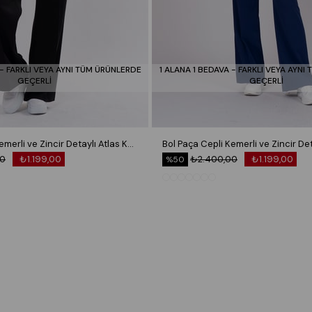
 - FARKLI VEYA AYNI TÜM ÜRÜNLERDE
1 ALANA 1 BEDAVA - FARKLI VEYA AYNI
GEÇERLİ
GEÇERLİ
Bol Paça Cepli Kemerli ve Zincir Detaylı Atlas Kumaş Pantolon 30024
00
₺1.199,00
₺2.400,00
₺1.199,00
%50