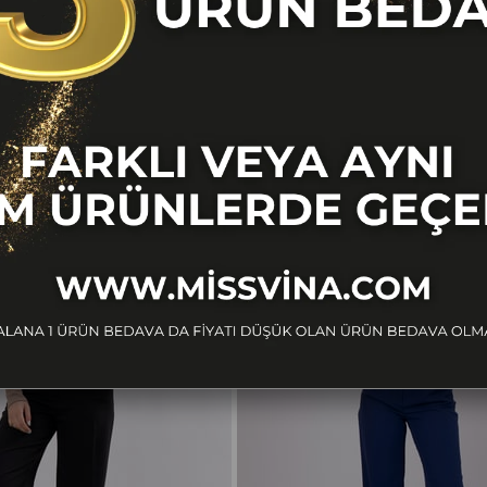
a: 102cm
BENZER ÜRÜNLER
 Yer Almaktadır.
Ücretsiz
Kargo