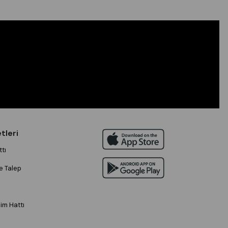
tleri
tı
e Talep
im Hattı