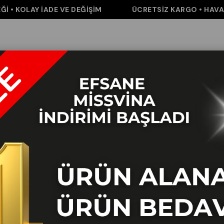
 KOLAY İADE VE DEĞİŞİM
ÜCRETSİZ KARGO • HAVALE /
m
Pantolon
Elbise&Tulum
Takım
Aksesuar
İNDİRİM
K
 Pantolon 30031
 FARKLI VEYA AYNI TÜM
İ