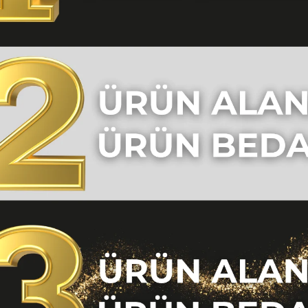
2/XL
44/XXL
104-
114
114-124
8-98
98-108
12-120
120-128
o Bedava
niz