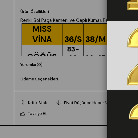
Ürün Özellikleri
Renkli Bol Paça Kemerli ve Cepli Kumaş Pantolon 30031
MİSS
VİNA
36/S
38/M
40/L
4
83-
97-
GÖĞÜS
90
90-97
104
Yorumlar
(0)
67-
BEL
74
74-81
81-88
8
Ödeme Seçenekleri
91-
98-
105-
BASEN
98
105
112
1
Kritik Stok
Fiyat Düşünce Haber Ver
Karg
Ürünlerimiz tam kalıptır kendi bedeninizi tercih edebilirsi
30031 PİLELİ GENİŞ PAÇA PANTOLON
Tavsiye Et
Uzunluk : 110 cm
Kumaş: DABIL
Numune Bedeni: M/38