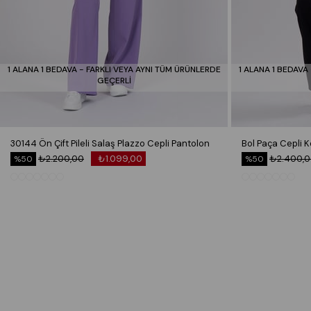
1 ALANA 1 BEDAVA - FARKLI VEYA AYNI TÜM ÜRÜNLERDE
1 ALANA 1 BEDAVA
GEÇERLİ
30144 Ön Çift Pileli Salaş Plazzo Cepli Pantolon
₺2.200,00
₺1.099,00
₺2.400,
%50
%50