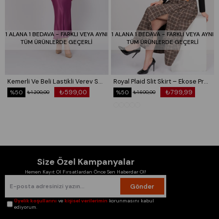
1 ALANA 1 BEDAVA - FARKLI VEYA AYNI
1 ALANA 1 BEDAVA - FARKLI VEYA AYNI
TÜM ÜRÜNLERDE GEÇERLİ
TÜM ÜRÜNLERDE GEÇERLİ
Kemerli Ve Beli Lastikli Verev Saten Etek 6791
Royal Plaid Slit Skirt – Ekose Premium Maxi Etek 6831
₺599,00
₺799,99
%50
%50
₺1.200,00
₺1.600,00
Size Özel Kampanyalar
Hemen Kayıt Ol Fırsatlardan Önce Sen Haberdar Ol!
Gönder
Üyelik koşullarını
ve
kişisel verilerimin
korunmasını kabul
ediyorum.