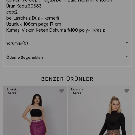
Kemerli ve Cepli, Paçası Dar - Balon Kesim Pantolon
Ürün Kodu:30383
cep:2
bel:Lastiksiz Düz - kemerli
Uzunluk: 106cm paça 17 cm
Kumaş: Viskon Keten Dokuma %100 poly- likrasız
Manken 36 Beden Boy: 165 cm Kilo: 55
Yorumlar
(0)
Beden seçimi vücut tipine göre değişiklik gösterebilir.
Ödeme Seçenekleri
Daha rahat kalıp isteyenler bir beden büyük tercih edebilir.
BENZER ÜRÜNLER
Ücretsiz
Ücretsiz
Kargo
Kargo