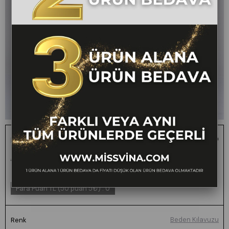
Rosaria Balon Form Dar Paça Kumaş Pantolon
1 ALANA 1 BEDAVA -
₺2.400,00
₺1.199,00
50
FARKLI VEYA AYNI TÜM
ÜRÜNLERDE GEÇERLİ
Para Puan TL (50 puan 5₺)
:
0
Beden Kılavuzu
Renk