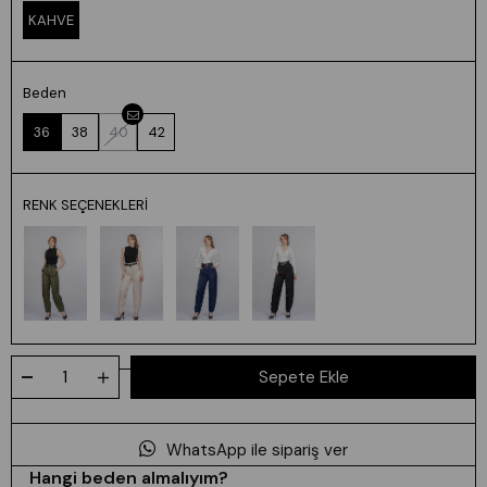
KAHVE
Beden
36
38
40
42
RENK SEÇENEKLERI
WhatsApp ile sipariş ver
Hangi beden almalıyım?