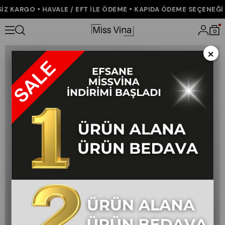
 KARGO • HAVALE / EFT İLE ÖDEME • KAPIDA ÖDEME SEÇENEĞİ • 
Anasayfa
ÇOK SATANLAR
Rosaria Balon Form Dar Paça Kumaş P
0
×