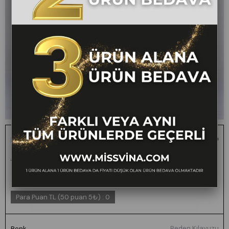
Roselle Kemerli Kapri Pantolon
1 ALANA 1 BEDAVA -
₺2.200,00
₺1.099,00
50
FARKLI VEYA AYNI
TÜM ÜRÜNLERDE
GEÇERLİ
Para Puan TL (50 puan 5₺)
:
0
Beden Kılavuzu
Renk