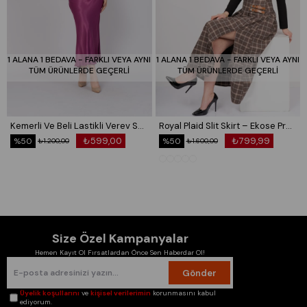
1 ALANA 1 BEDAVA - FARKLI VEYA AYNI
1 ALANA 1 BEDAVA - FARKLI VEYA AYNI
TÜM ÜRÜNLERDE GEÇERLİ
TÜM ÜRÜNLERDE GEÇERLİ
Kemerli Ve Beli Lastikli Verev Saten Etek 6791
Royal Plaid Slit Skirt – Ekose Premium Maxi Etek 6831
₺599,00
₺799,99
%50
%50
₺1.200,00
₺1.600,00
Size Özel Kampanyalar
Hemen Kayıt Ol Fırsatlardan Önce Sen Haberdar Ol!
Gönder
Üyelik koşullarını
ve
kişisel verilerimin
korunmasını kabul
ediyorum.