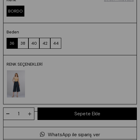
BORDO
Beden
36
38
40
42
44
RENK SEÇENEKLERI
WhatsApp ile sipariş ver