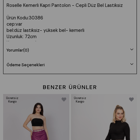
Roselle Kemerli Kapri Pantolon - Cepli Düz Bel Lastiksiz
Ürün Kodu:30386
cep:var
bel:düz lastiksiz- yüksek bel- kemerli
Uzunluk: 72cm
Kumaş: tencel
Yorumlar
(0)
Manken 36 Beden Boy: 165 cm Kilo: 55
Ödeme Seçenekleri
Beden seçimi vücut tipine göre değişiklik gösterebilir.
Daha rahat kalıp isteyenler bir beden büyük tercih edebilir.
BENZER ÜRÜNLER
Ücretsiz
Ücretsiz
Kargo
Kargo