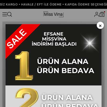
Z KARGO • HAVALE / EFT İLE ÖDEME • KAPIDA ÖDEME SEÇENEĞİ •
Anasayfa
ÇOK SATANLAR
Roselle Kemerli Kapri Pantolon
0
×