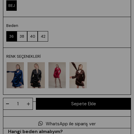
BEJ
Beden
36
38
40
42
RENK SEÇENEKLERI
WhatsApp ile sipariş ver
Hangi beden almalıyım?