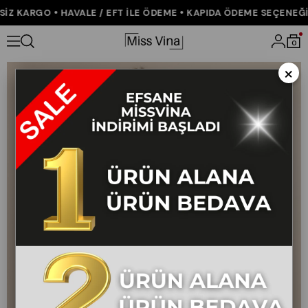
Z KARGO • HAVALE / EFT İLE ÖDEME • KAPIDA ÖDEME SEÇENEĞİ •
Anasayfa
ÇOK SATANLAR
Saten Fular Detaylı Uzun Kollu Elbise
0
×