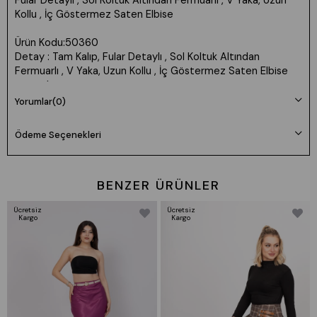
Fular Detaylı , Sol Koltuk Altından Fermuarlı , V Yaka, Uzun
Kollu , İç Göstermez Saten Elbise
Ürün Kodu:50360
Detay : Tam Kalıp, Fular Detaylı , Sol Koltuk Altından
Fermuarlı , V Yaka, Uzun Kollu , İç Göstermez Saten Elbise
cep:yok
Uzunluk: 86cm
Yorumlar
(0)
Kumaş: Saten - Likrasız Esneme Yapmaz
Ödeme Seçenekleri
Manken 36 Beden Boy: 165 cm Kilo: 55
Beden seçimi vücut tipine göre değişiklik gösterebilir.
Daha rahat kalıp isteyenler bir beden büyük tercih edebilir.
BENZER ÜRÜNLER
Ücretsiz
Ücretsiz
Kargo
Kargo