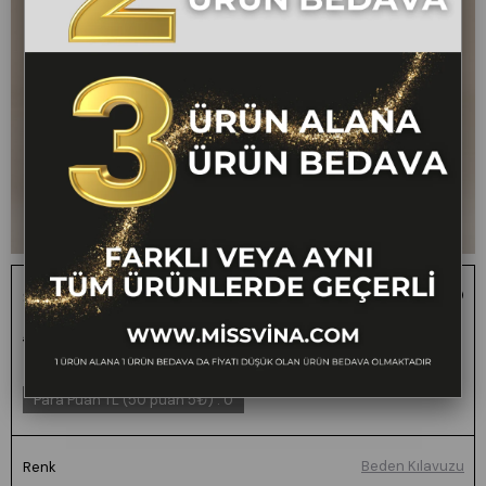
Saten Fular Detaylı Uzun Kollu Elbise 50360
1 ALANA 1 BEDAVA -
₺1.400,00
₺699,00
50
FARKLI VEYA AYNI TÜM
ÜRÜNLERDE GEÇERLİ
Para Puan TL (50 puan 5₺)
:
0
Beden Kılavuzu
Renk