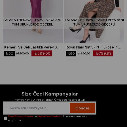
1 ALANA 1 BEDAVA - FARKLI VEYA AYNI
1 ALANA 1 BEDAVA - FARKLI VEYA AYNI
TÜM ÜRÜNLERDE GEÇERLİ
TÜM ÜRÜNLERDE GEÇERLİ
Kemerli Ve Beli Lastikli Verev Saten Etek 6791
Royal Plaid Slit Skirt – Ekose Premium Maxi Etek 6831
₺599,00
₺799,99
%50
%50
₺1.200,00
₺1.600,00
Size Özel Kampanyalar
Hemen Kayıt Ol Fırsatlardan Önce Sen Haberdar Ol!
Gönder
Üyelik koşullarını
ve
kişisel verilerimin
korunmasını kabul
ediyorum.