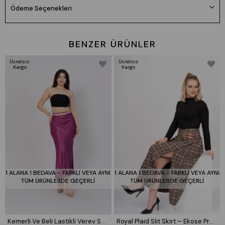
Boy: 165cm Kilo:55 Göğüs: 85cm Bel: 65cm Basen: 94cm
Ödeme Seçenekleri
👉Prova Ürün Bilgileri:
Ürünlerimiz tam kalıptır kendi bedeninizi tercih edebilirsiniz
BENZER ÜRÜNLER
Prova ürün bedeni: S/36
Ücretsiz
Ücretsiz
Kargo
Kargo
🌸Beden seçimi vücut tipine göre değişiklik gösterebilir.
Daha rahat kalıp isteyenler bir beden büyük tercih edebilir.
✅
Ürün Beden Ölçü Bilgileri:
36/S Beden Göğüs: 83/90 Bel:67/74 Basen:91/98
38/M Beden Göğüs: 90/97 Bel:74/81 Basen:98/105
40/L Beden Göğüs: 97/104 Bel:81/88 Basen:105/112
42/XL Beden Göğüs: 104/114 Bel:88/98 Basen:112/120
44/XXL Beden Göğüs: 114/124 Bel:98/108 Basen:120/128
1 ALANA 1 BEDAVA - FARKLI VEYA AYNI
1 ALANA 1 BEDAVA - FARKLI VEYA AYNI
TÜM ÜRÜNLERDE GEÇERLİ
TÜM ÜRÜNLERDE GEÇERLİ
Kemerli Ve Beli Lastikli Verev Saten Etek 6791
Royal Plaid Slit Skirt – Ekose Premium Maxi Etek 6831