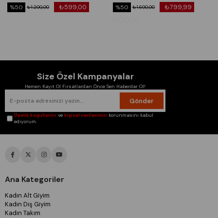
₺599,00
₺799,99
%50
%50
₺1.200,00
₺1.600,00
Size Özel Kampanyalar
Hemen Kayıt Ol Fırsatlardan Önce Sen Haberdar Ol!
Gönder
Üyelik koşullarını
ve
kişisel verilerimin
korunmasını kabul
ediyorum.
Ana Kategoriler
Kadın Alt Giyim
Kadın Dış Giyim
Kadın Takım