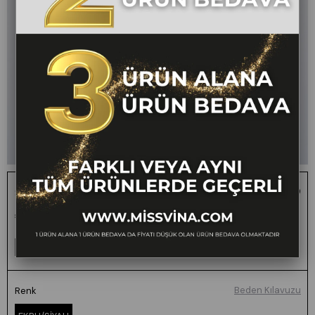
Serelle Puantiye Desenli Yelek
₺899,99
1 ALANA 1 BEDAVA - FARKLI VEYA AYNI TÜM
ÜRÜNLERDE GEÇERLİ
Para Puan TL (50 puan 5₺)
:
0
Beden Kılavuzu
Renk