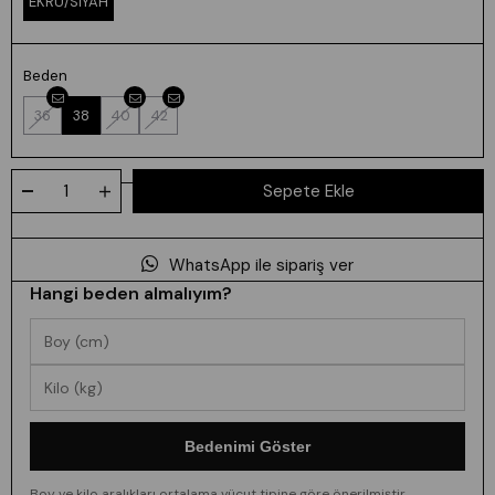
EKRU/SİYAH
Beden
36
38
40
42
WhatsApp ile sipariş ver
Hangi beden almalıyım?
Bedenimi Göster
Boy ve kilo aralıkları ortalama vücut tipine göre önerilmiştir.