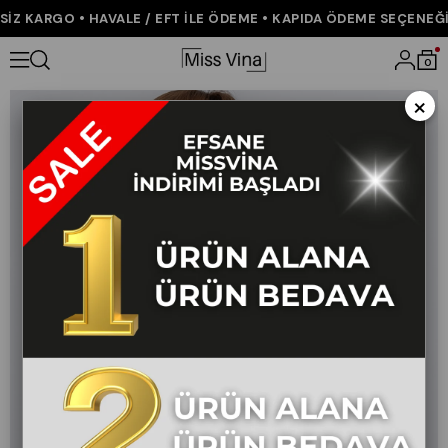
Z KARGO • HAVALE / EFT İLE ÖDEME • KAPIDA ÖDEME SEÇENEĞİ •
Anasayfa
ÇOK SATANLAR
Serelle Puantiye Desenli Yelek
0
×