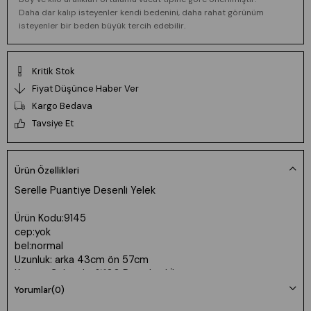
Daha dar kalıp isteyenler kendi bedenini, daha rahat görünüm
isteyenler bir beden büyük tercih edebilir.
Kritik Stok
Fiyat Düşünce Haber Ver
Kargo Bedava
Tavsiye Et
Ürün Özellikleri
Serelle Puantiye Desenli Yelek
Ürün Kodu:9145
cep:yok
bel:normal
Uzunluk: arka 43cm ön 57cm
Kumaş: Gabardin %100 Pamuk - Lİkrasız
Yorumlar
(0)
💕Model Bilgileri: