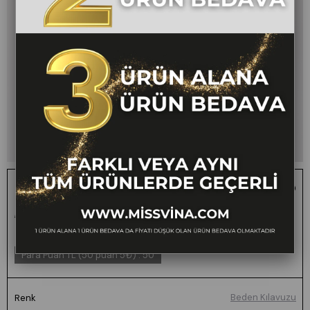
Taş Baskılı Uzun Viskon Gömlek 70035
1 ALANA 1 BEDAVA -
₺1.200,00
₺599,00
50
FARKLI VEYA AYNI TÜM
ÜRÜNLERDE GEÇERLİ
Para Puan TL (50 puan 5₺)
:
50
Beden Kılavuzu
Renk