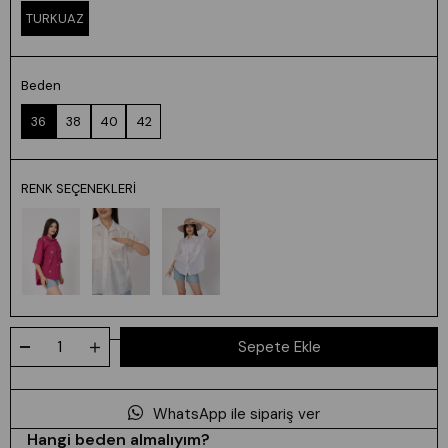
TURKUAZ
Beden
36
38
40
42
RENK SEÇENEKLERI
WhatsApp ile sipariş ver
Hangi beden almalıyım?