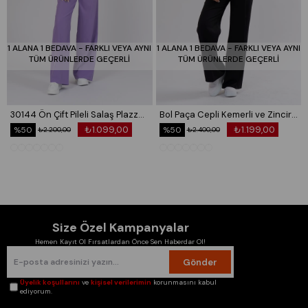
108–111 cm
🧵
Kumaş:
Keten görünümlü viskon (Likrasız) – dökümlü,
rahat ve hafif
1 ALANA 1 BEDAVA - FARKLI VEYA AYNI
1 ALANA 1 BEDAVA - FARKLI VEYA AYNI
TÜM ÜRÜNLERDE GEÇERLİ
TÜM ÜRÜNLERDE GEÇERLİ
📏
Uzunluk:
Ön 71 cm | Arka 78 cm
🛒
Ürün Kodu:
70035
30144 Ön Çift Pileli Salaş Plazzo Cepli Pantolon
Bol Paça Cepli Kemerli ve Zincir Detaylı Atlas Kumaş Pantolon 30024
₺1.099,00
₺1.199,00
%50
%50
₺2.200,00
₺2.400,00
Size Özel Kampanyalar
Hemen Kayıt Ol Fırsatlardan Önce Sen Haberdar Ol!
Gönder
Üyelik koşullarını
ve
kişisel verilerimin
korunmasını kabul
ediyorum.