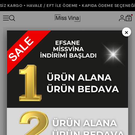
Z KARGO • HAVALE / EFT İLE ÖDEME • KAPIDA ÖDEME SEÇENEĞİ •
Anasayfa
YENİ GELENLER
Taş Baskılı Uzun Viskon Gömlek 70035
0
×