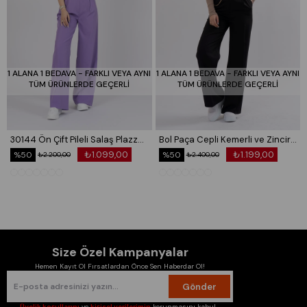
1 ALANA 1 BEDAVA - FARKLI VEYA AYNI
1 ALANA 1 BEDAVA - FARKLI VEYA AYNI
TÜM ÜRÜNLERDE GEÇERLİ
TÜM ÜRÜNLERDE GEÇERLİ
30144 Ön Çift Pileli Salaş Plazzo Cepli Pantolon
Bol Paça Cepli Kemerli ve Zincir Detaylı Atlas Kumaş Pantolon 30024
₺1.099,00
₺1.199,00
%50
%50
₺2.200,00
₺2.400,00
Size Özel Kampanyalar
Hemen Kayıt Ol Fırsatlardan Önce Sen Haberdar Ol!
Gönder
Üyelik koşullarını
ve
kişisel verilerimin
korunmasını kabul