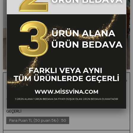
Trend Model İçi Astarlı Düğmeli Yelek & Kemerli Uzun
Etek Takım 1205
1 ALANA 1 BEDAVA -
₺3.600,00
₺1.799,00
50
FARKLI VEYA AYNI
TÜM ÜRÜNLERDE
GEÇERLİ
Para Puan TL (50 puan 5₺)
:
50