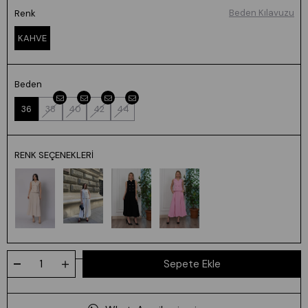
Beden Kılavuzu
Renk
KAHVE
Beden
36
38
40
42
44
RENK SEÇENEKLERI