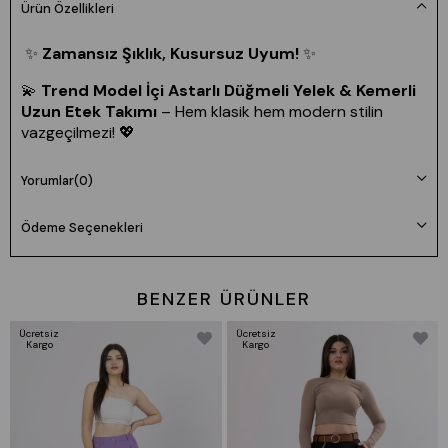
Ürün Özellikleri
✨
Zamansız Şıklık, Kusursuz Uyum!
✨
💫
Trend Model İçi Astarlı Düğmeli Yelek & Kemerli
Uzun Etek Takımı
– Hem klasik hem modern stilin
vazgeçilmezi! 💖
🔹
Kumaş:
Dokuma – Şık ve rahat!
Yorumlar
(0)
📏
Uzunluk:
Yelek astarlı 50 cm | Etek astarsız 90 cm
👗
Beden:
Tam Kalıp (36-38-40-42 | S-M-L-XL)
Ödeme Seçenekleri
📌
Manken Ölçüleri:
38 Beden | 170 cm | 62 kg |
85/72/102
🔖
Ürün Kodu:
1205
BENZER ÜRÜNLER
Ücretsiz
Ücretsiz
Kargo
Kargo