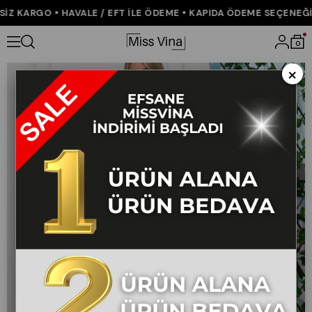
Z KARGO • HAVALE / EFT İLE ÖDEME • KAPIDA ÖDEME SEÇENEĞİ •
Anasayfa
YENİ GELENLER
0
×