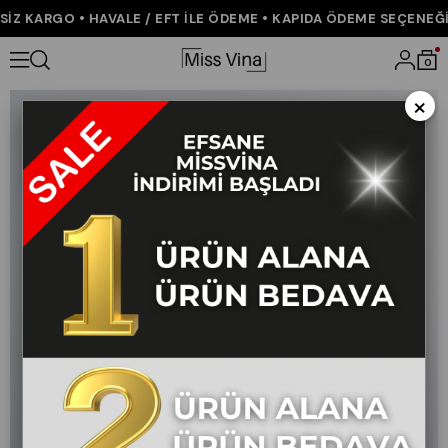
Z KARGO • HAVALE / EFT İLE ÖDEME • KAPIDA ÖDEME SEÇENEĞİ •
Anasayfa
ÇOK SATANLAR
0
×