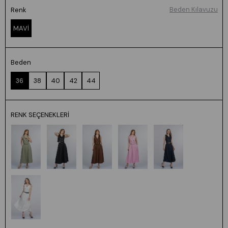
Beden Kılavuzu
Renk
MAVİ
Beden
36
38
40
42
44
RENK SEÇENEKLERI