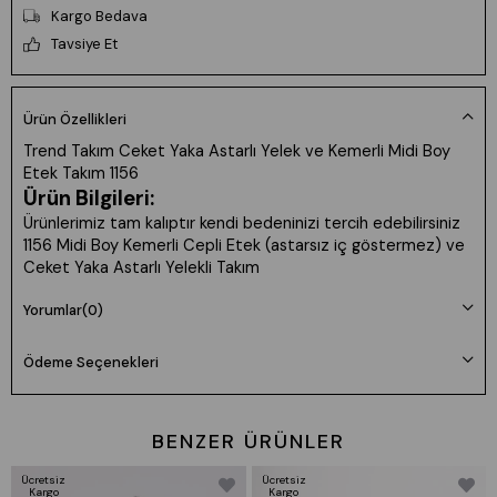
Kargo Bedava
Tavsiye Et
Ürün Özellikleri
Trend Takım Ceket Yaka Astarlı Yelek ve Kemerli Midi Boy
Etek Takım 1156
Ürün Bilgileri:
Ürünlerimiz tam kalıptır kendi bedeninizi tercih edebilirsiniz
1156 Midi Boy Kemerli Cepli Etek (astarsız iç göstermez) ve
Ceket Yaka Astarlı Yelekli Takım
Ürün Kodu:1156
Uzunluk : Yelek 40-45cm Etek 85-90cm arası
Yorumlar
(0)
Kumaş: Dokuma Atlas Kumaş
Beden Bilgileri: S/36 M/38 L/40 XL/42
Ödeme Seçenekleri
Yıkama Talimatı: Ürünün İç Etiket Bölümünde Gerekli Bilgi Yer
Almaktadır.
BENZER ÜRÜNLER
Prova Ürün Bilgileri:
Prova ürün bedeni: M/38
Ücretsiz
Ücretsiz
Kargo
Kargo