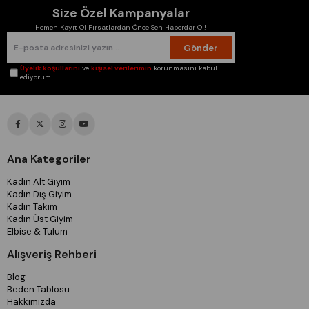
Size Özel Kampanyalar
Hemen Kayıt Ol Fırsatlardan Önce Sen Haberdar Ol!
Gönder
Üyelik koşullarını
ve
kişisel verilerimin
korunmasını kabul
ediyorum.
Ana Kategoriler
Kadın Alt Giyim
Kadın Dış Giyim
Kadın Takım
Kadın Üst Giyim
Elbise & Tulum
Alışveriş Rehberi
Blog
Beden Tablosu
Hakkımızda