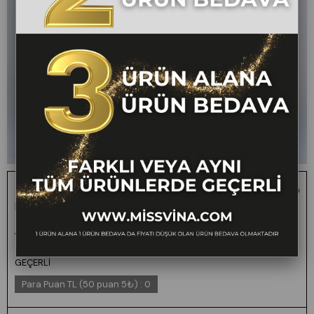
Trend Takım Ceket Yaka Astarlı Yelek ve Kemerli Midi
Boy Etek Takım 1156
1 ALANA 1 BEDAVA -
₺4.000,00
₺1.999,00
50
FARKLI VEYA AYNI
TÜM ÜRÜNLERDE
GEÇERLİ
Para Puan TL (50 puan 5₺)
:
0