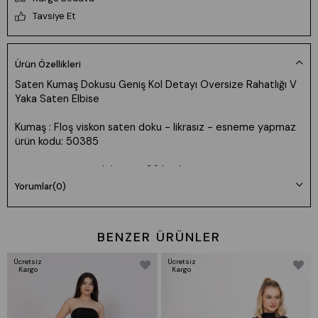
Tavsiye Et
Ürün Özellikleri
Saten Kumaş Dokusu Geniş Kol Detayı Oversize Rahatlığı V
Yaka Saten Elbise
Kumaş : Floş viskon saten doku - likrasız - esneme yapmaz
ürün kodu: 50385
oversize ürün model prova 36 beden
Yorumlar
(0)
BENZER ÜRÜNLER
Ücretsiz
Ücretsiz
Kargo
Kargo