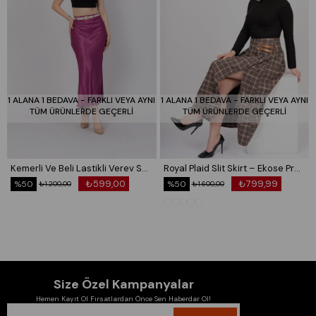
1 ALANA 1 BEDAVA - FARKLI VEYA AYNI
1 ALANA 1 BEDAVA - FARKLI VEYA AYNI
TÜM ÜRÜNLERDE GEÇERLİ
TÜM ÜRÜNLERDE GEÇERLİ
Kemerli Ve Beli Lastikli Verev Saten Etek 6791
Royal Plaid Slit Skirt – Ekose Premium Maxi Etek 6831
₺599,00
₺799,99
%50
%50
₺1.200,00
₺1.600,00
Size Özel Kampanyalar
Hemen Kayıt Ol Fırsatlardan Önce Sen Haberdar Ol!