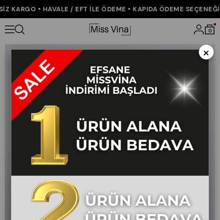
Z KARGO • HAVALE / EFT İLE ÖDEME • KAPIDA ÖDEME SEÇENEĞİ •
Anasayfa
ÇOK SATANLAR
Virella Geniş Kol Oversize V Yaka Sate
0
×