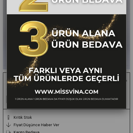
Virella Geniş Kol Oversize V Yaka Saten Elbise
1 ALANA 1 BEDAVA - FARKLI VEYA AYNI TÜM ÜRÜNLERDE GEÇERLİ
Para Puan TL (50 puan 5₺)
:
0
Kritik Stok
Fiyat Düşünce Haber Ver
Kargo Bedava