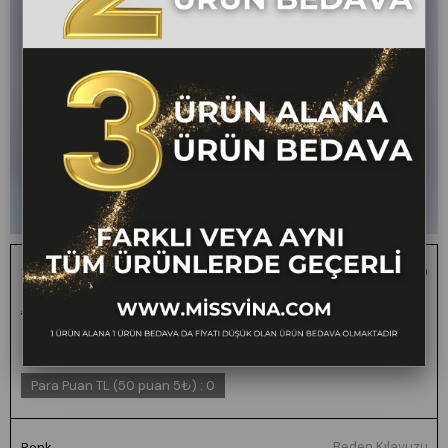
Yüksek Bel Kemerli ve Cepli Kumaş Pantolon 30359
1 ALANA 1 BEDAVA -
₺2.600,00
₺1.299,00
50
FARKLI VEYA AYNI
TÜM ÜRÜNLERDE
GEÇERLİ
Para Puan TL (50 puan 5₺)
:
0
Beden Kılavuzu
Renk