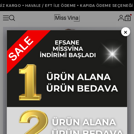
 KARGO • HAVALE / EFT İLE ÖDEME • KAPIDA ÖDEME SEÇENEĞİ • 
Anasayfa
ÇOK SATANLAR
Yüksek Bel Kemerli ve Cepli Kumaş Pa
0
×