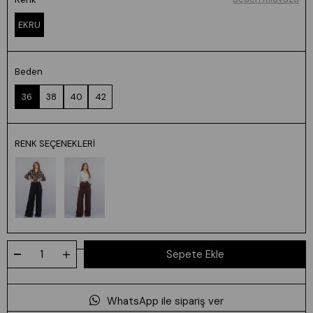
EKRU
Beden
36
38
40
42
RENK SEÇENEKLERI
WhatsApp ile sipariş ver