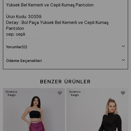
Yüksek Bel Kemerli ve Cepli Kumaş Pantolon
Ürün Kodu: 30359
Detay : Bol Paça Yüksek Bel Kemerli ve Cepli Kumaş
Pantolon
cep: cepli
bel: yüksek bel
Uzunluk: 110cm
Yorumlar
(0)
Kumaş: Dokuma Viskon %90 poly %10 likra
Ödeme Seçenekleri
Manken 36 Beden Boy: 165 cm Kilo: 55
Beden seçimi vücut tipine göre değişiklik gösterebilir.
Daha rahat kalıp isteyenler bir beden büyük tercih edebilir.
BENZER ÜRÜNLER
Ücretsiz
Ücretsiz
Kargo
Kargo