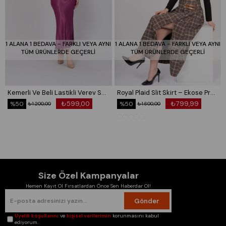
1 ALANA 1 BEDAVA - FARKLI VEYA AYNI
1 ALANA 1 BEDAVA - FARKLI VEYA AYNI
TÜM ÜRÜNLERDE GEÇERLİ
TÜM ÜRÜNLERDE GEÇERLİ
Kemerli Ve Beli Lastikli Verev Saten Etek 6791
Royal Plaid Slit Skirt – Ekose Premium Maxi Etek 6831
₺599,00
₺799,99
%50
%50
₺1.200,00
₺1.600,00
Size Özel Kampanyalar
Hemen Kayıt Ol Fırsatlardan Önce Sen Haberdar Ol!
Gönder
Üyelik koşullarını
ve
kişisel verilerimin
korunmasını kabul
ediyorum.