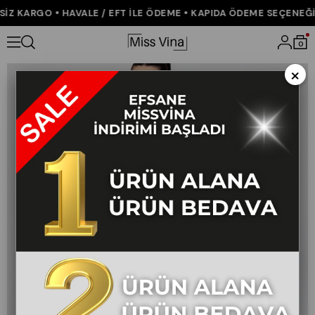
Z KARGO • HAVALE / EFT İLE ÖDEME • KAPIDA ÖDEME SEÇENEĞİ •
Anasayfa
YENİ GELENLER
0
×