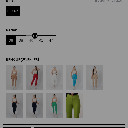
Beden Kılavuzu
Renk
BEYAZ
Beden
36
38
40
42
44
RENK SEÇENEKLERI