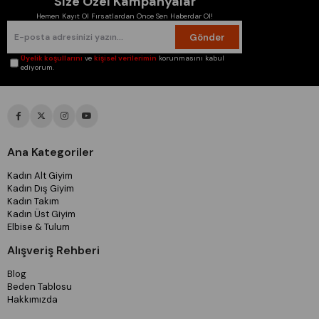
Size Özel Kampanyalar
Hemen Kayıt Ol Fırsatlardan Önce Sen Haberdar Ol!
Gönder
Üyelik koşullarını
ve
kişisel verilerimin
korunmasını kabul
ediyorum.
Ana Kategoriler
Kadın Alt Giyim
Kadın Dış Giyim
Kadın Takım
Kadın Üst Giyim
Elbise & Tulum
Alışveriş Rehberi
Blog
Beden Tablosu
Hakkımızda