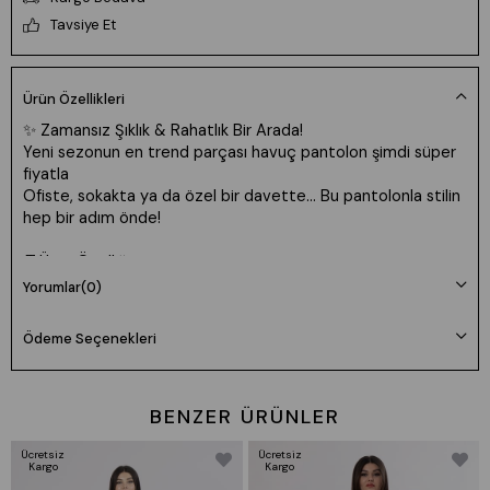
Tavsiye Et
Ürün Özellikleri
✨
Zamansız Şıklık & Rahatlık Bir Arada!
Yeni sezonun en trend parçası havuç pantolon şimdi süper
fiyatla
Ofiste, sokakta ya da özel bir davette... Bu pantolonla stilin
hep bir adım önde!
👖Ürün Özelliği:
Önden pens detaylı, yüksek bel, kısa paça, süs cepli
Yorumlar
(0)
görünüm – az likralı dokuma kumaşıyla şıklık & konfor bir
arada!
Ödeme Seçenekleri
📐 Tam kalıptır. Vücut ölçünüze uygun bedeni kolayca
seçebilirsiniz.
BENZER ÜRÜNLER
📏 Beden Ölçü Tablosu:
Ücretsiz
🔸 36 (S): Göğüs 84–89 cm | Bel 64–69 cm | Basen 90–95
Ücretsiz
Kargo
Kargo
cm