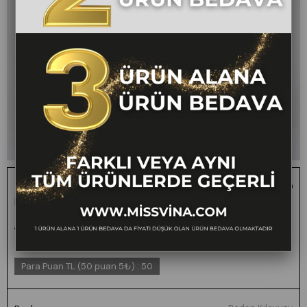
Trend Model Pens Detaylı Yüksek Bel Kumaş
Pantolon 30062
1 ALANA 1 BEDAVA -
₺2.000,00
₺999,00
50
FARKLI VEYA AYNI TÜM
ÜRÜNLERDE GEÇERLİ
Para Puan TL (50 puan 5₺)
:
50