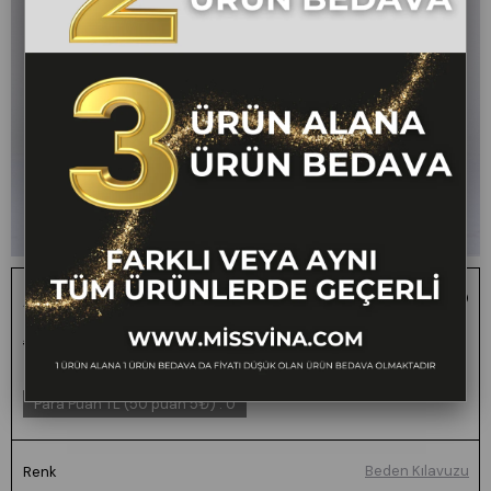
Alviera Paraşüt Kumaş Bilek Boy Pantolon
1 ALANA 1 BEDAVA -
₺2.400,00
₺1.199,00
50
FARKLI VEYA AYNI TÜM
ÜRÜNLERDE GEÇERLİ
Para Puan TL (50 puan 5₺)
:
0
Beden Kılavuzu
Renk