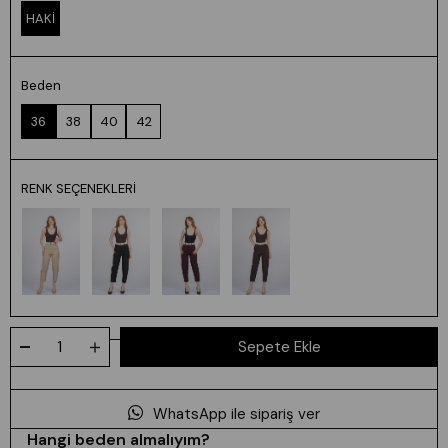
HAKİ
Beden
36
38
40
42
RENK SEÇENEKLERI
WhatsApp ile sipariş ver
Hangi beden almalıyım?