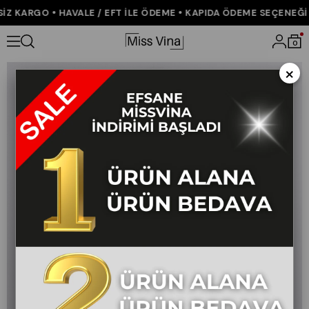
 KARGO • HAVALE / EFT İLE ÖDEME • KAPIDA ÖDEME SEÇENEĞİ • 
Anasayfa
ÇOK SATANLAR
Alviera Paraşüt Kumaş Bilek Boy Pant
0
×