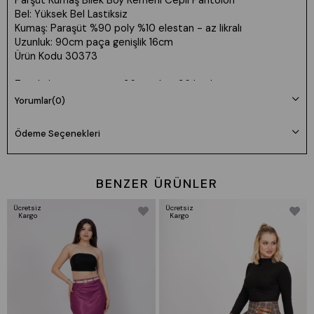
Parşüt Kumaş Bilek Boy Kemerli Cepli Pantolon
Bel: Yüksek Bel Lastiksiz
Kumaş: Paraşüt %90 poly %10 elestan - az likralı
Uzunluk: 90cm paça genişlik 16cm
Ürün Kodu 30373
Tam kalıp - prova ürün 36 manken 36 beden
Yorumlar
(0)
Ödeme Seçenekleri
BENZER ÜRÜNLER
Ücretsiz
Ücretsiz
Kargo
Kargo