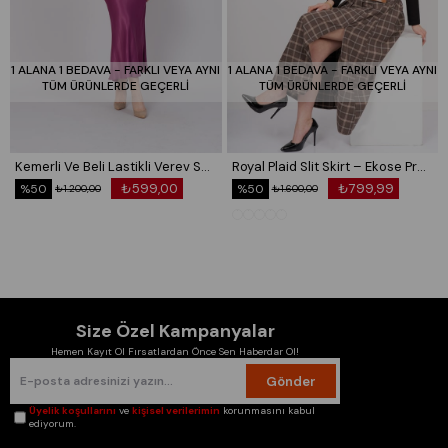
1 ALANA 1 BEDAVA - FARKLI VEYA AYNI
1 ALANA 1 BEDAVA - FARKLI VEYA AYNI
TÜM ÜRÜNLERDE GEÇERLİ
TÜM ÜRÜNLERDE GEÇERLİ
Kemerli Ve Beli Lastikli Verev Saten Etek 6791
Royal Plaid Slit Skirt – Ekose Premium Maxi Etek 6831
₺599,00
₺799,99
%50
%50
₺1.200,00
₺1.600,00
Size Özel Kampanyalar
Hemen Kayıt Ol Fırsatlardan Önce Sen Haberdar Ol!
Gönder
Üyelik koşullarını
ve
kişisel verilerimin
korunmasını kabul
ediyorum.