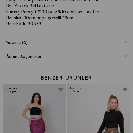
Parşüt Kumaş Bilek Boy Kemerli Cepli Pantolon
Bel: Yüksek Bel Lastiksiz
Kumaş: Paraşüt %90 poly %10 elestan - az likralı
Uzunluk: 90cm paça genişlik 16cm
Ürün Kodu 30373
Tam kalıp - prova ürün 36 manken 36 beden
Yorumlar
(0)
Ödeme Seçenekleri
BENZER ÜRÜNLER
Ücretsiz
Ücretsiz
Kargo
Kargo