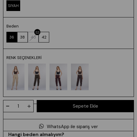
SIYAH
Beden
36
38
40
42
RENK SEÇENEKLERI
WhatsApp ile sipariş ver
Hangi beden almalıyım?