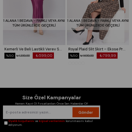
1 ALANA 1 BEDAVA - FARKLI VEYA AYNI
1 ALANA 1 BEDAVA - FARKLI VEYA AYNI
TÜM ÜRÜNLERDE GEÇERLİ
TÜM ÜRÜNLERDE GEÇERLİ
Kemerli Ve Beli Lastikli Verev Saten Etek 6791
Royal Plaid Slit Skirt – Ekose Premium Maxi Etek 6831
₺599,00
₺799,99
%50
%50
₺1.200,00
₺1.600,00
Size Özel Kampanyalar
Hemen Kayıt Ol Fırsatlardan Önce Sen Haberdar Ol!
Gönder
Üyelik koşullarını
ve
kişisel verilerimin
korunmasını kabul
ediyorum.