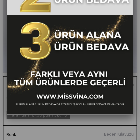
Alviera Paraşüt Kumaş Bilek Boy Pantolon
1 ALANA 1 BEDAVA -
₺2.400,00
₺1.199,00
50
FARKLI VEYA AYNI TÜM
ÜRÜNLERDE GEÇERLİ
Para Puan TL (50 puan 5₺)
:
0
Beden Kılavuzu
Renk