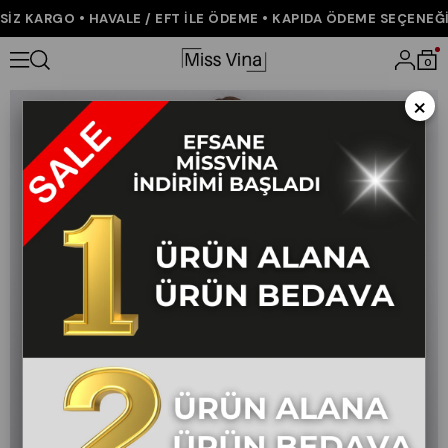
Z KARGO • HAVALE / EFT İLE ÖDEME • KAPIDA ÖDEME SEÇENEĞİ •
Anasayfa
ÇOK SATANLAR
Alviera Paraşüt Kumaş Bilek Boy Pant
0
×