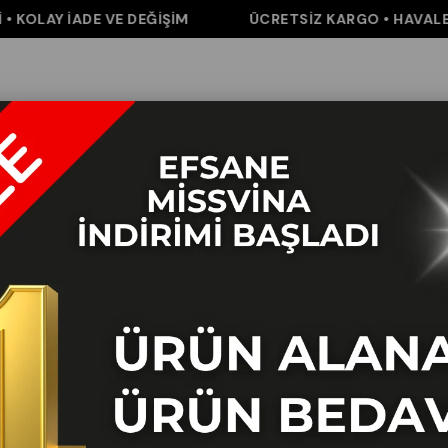
OLAY İADE VE DEĞİŞİM
ÜCRETSİZ KARGO • HAVALE / E
m
Pantolon
Elbise&Tulum
Takım
Aksesuar
İNDİRİM
K