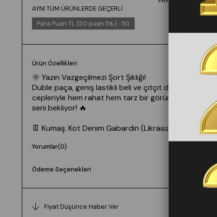
FARKLI VEYA
AYNI TÜM ÜRÜNLERDE GEÇERLİ
Para Puan TL (50 puan 5₺)
:
50
Ürün Özellikleri
🌞 Yazın Vazgeçilmezi Şort Şıklığı!
Duble paça, geniş lastikli beli ve çıtçıt detaylı
cepleriyle hem rahat hem tarz bir görünüm
seni bekliyor! 🔥
👖 Kumaş: Kot Denim Gabardin (Likrasız)
✨
Yüksek bel & rahat kalıp
Yorumlar
(0)
📏 Uzunluk: 40 cm
🛍️ Şimdi Al, Fırsatı Kaçırma!
Ödeme Seçenekleri
🔖 Ürün Kodu: 30160
👗 Bedenler: 36-38-40-42 (S-M-L-XL)
👠 Manken Ölçüsü: 38 Beden | 173 cm | 60 kg |
Fiyat Düşünce Haber Ver
85/72/102