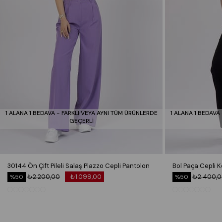
1 ALANA 1 BEDAVA - FARKLI VEYA AYNI TÜM ÜRÜNLERDE
1 ALANA 1 BEDAVA
GEÇERLİ
30144 Ön Çift Pileli Salaş Plazzo Cepli Pantolon
₺2.200,00
₺1.099,00
₺2.400,
%50
%50