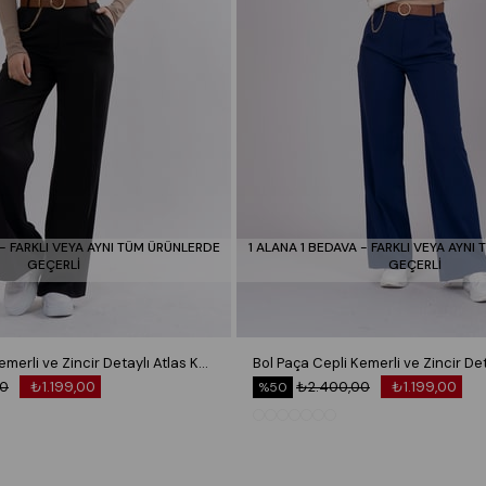
 - FARKLI VEYA AYNI TÜM ÜRÜNLERDE
1 ALANA 1 BEDAVA - FARKLI VEYA AYNI
GEÇERLİ
GEÇERLİ
Bol Paça Cepli Kemerli ve Zincir Detaylı Atlas Kumaş Pantolon 30024
00
₺1.199,00
₺2.400,00
₺1.199,00
%50