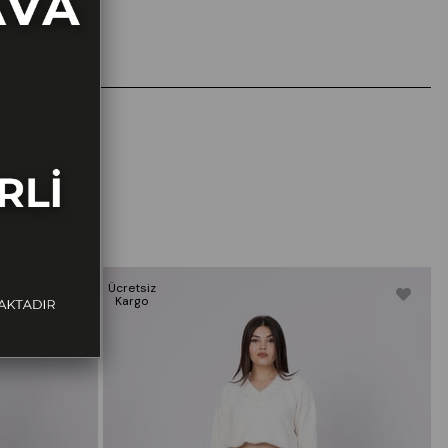
Ücretsiz
Ü
Kargo