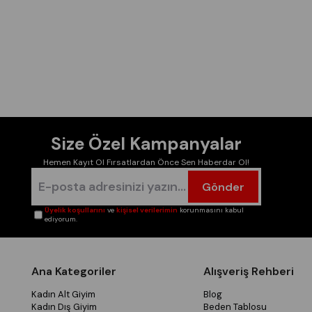
Size Özel Kampanyalar
Hemen Kayıt Ol Fırsatlardan Önce Sen Haberdar Ol!
Gönder
Üyelik koşullarını
ve
kişisel verilerimin
korunmasını kabul
ediyorum.
Ana Kategoriler
Alışveriş Rehberi
Kadın Alt Giyim
Blog
Kadın Dış Giyim
Beden Tablosu