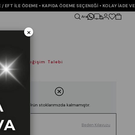
FT İLE ÖDEME • KAPIDA ÖDEME SEÇENEĞİ • KOLAY İADE VE DE
Ara
×
olay İade Değişim Talebi
Ürün stoklarımızda kalmamıştır.
Beden Kılavuzu
Renk