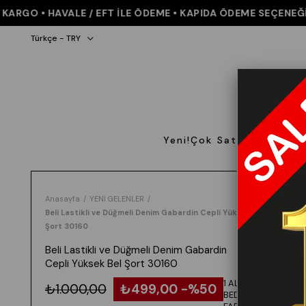
GO • HAVALE / EFT İLE ÖDEME • KAPIDA ÖDEME SEÇENEĞİ • K
Türkçe - TRY
Yeni!
Çok Satanlar
Giyi
Anasayfa
YENİ GELENLER
Beli Lastikli ve Düğmeli Denim Gabardin Cepli Yüksek Bel
Şort 30160
Beli Lastikli ve Düğmeli Denim Gabardin
Cepli Yüksek Bel Şort 30160
1 ALANA 1
₺1.000,00
₺499,00
50
BEDAVA -