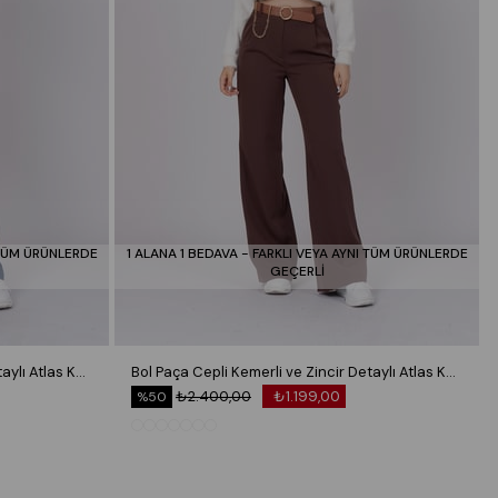
 TÜM ÜRÜNLERDE
1 ALANA 1 BEDAVA - FARKLI VEYA AYNI TÜM ÜRÜNLERDE
GEÇERLİ
Bol Paça Cepli Kemerli ve Zincir Detaylı Atlas Kumaş Pantolon 30024
Bol Paça Cepli Kemerli ve Zincir Detaylı Atlas Kumaş Pantolon 30024
₺2.400,00
₺1.199,00
%50