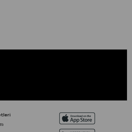
tleri
tı